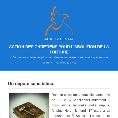
ACAT SELESTAT
ACTION DES CHRETIENS POUR L’ABOLITION DE LA
TORTURE
«
Ce que vous faites au plus petit d’entre les miens, c’est à moi que vous le
faites
» -
Matthieu (25-40)
Un député sensibilisé.
Dans le cadre de la nouvelle campagne
de l’ ACAT « Sanctionner autrement »,
nous avons rencontré notre député,
Antoine Herth, le lundi 17 mars à sa
permanence à Sélestat. Louise, notre