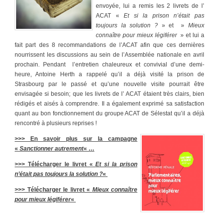
envoyée, lui a remis les 2 livrets de l’
ACAT «
Et si la prison n’était pas
toujours la solution ?
» et »
Mieux
connaître pour mieux légiférer
» et lui a
fait part des 8 recommandations de l’ACAT afin que ces dernières
nourrissent les discussions au sein de l’Assemblée nationale en avril
prochain. Pendant l’entretien chaleureux et convivial d’une demi-
heure, Antoine Herth a rappelé qu’il a déjà visité la prison de
Strasbourg par le passé et qu’une nouvelle visite pourrait être
envisagée si besoin; que les livrets de l’ ACAT étaient très clairs, bien
rédigés et aisés à comprendre. Il a également exprimé sa satisfaction
quant au bon fonctionnement du groupe ACAT de Sélestat qu’il a déjà
rencontré à plusieurs reprises !
>>> En savoir plus sur la campagne
«
Sanctionner autrement
« …
>>> Télécharger le livret «
Et si la prison
n’était pas toujours la solution ?
«
>>> Télécharger le livret «
Mieux connaître
pour mieux légiférer
«