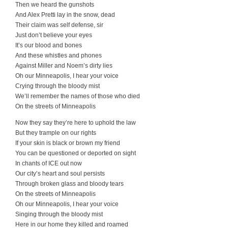
Then we heard the gunshots
And Alex Pretti lay in the snow, dead
Their claim was self defense, sir
Just don’t believe your eyes
It’s our blood and bones
And these whistles and phones
Against Miller and Noem’s dirty lies
Oh our Minneapolis, I hear your voice
Crying through the bloody mist
We’ll remember the names of those who died
On the streets of Minneapolis
Now they say they’re here to uphold the law
But they trample on our rights
If your skin is black or brown my friend
You can be questioned or deported on sight
In chants of ICE out now
Our city’s heart and soul persists
Through broken glass and bloody tears
On the streets of Minneapolis
Oh our Minneapolis, I hear your voice
Singing through the bloody mist
Here in our home they killed and roamed