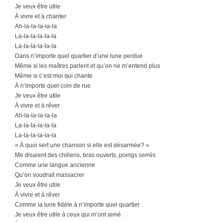
Je veux être utile
À vivre et à chanter
Ah-la-la-la-la-la
La-la-la-la-la-la
La-la-la-la-la-la
Dans n’importe quel quartier d’une lune perdue
Même si les maîtres parlent et qu’on ne m’entend plus
Même si c’est moi qui chante
À n’importe quel coin de rue
Je veux être utile
À vivre et à rêver
Ah-la-la-la-la-la
La-la-la-la-la-la
La-la-la-la-la-la
« À quoi sert une chanson si elle est désarmée? »
Me disaient des chiliens, bras ouverts, poings serrés
Comme une langue ancienne
Qu’on voudrait massacrer
Je veux être utile
À vivre et à rêver
Comme la lune fidèle à n’importe quel quartier
Je veux être utile à ceux qui m’ont aimé