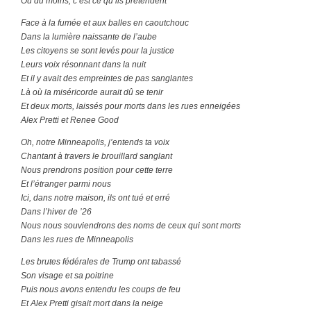
Ou du moins, c’est ce qu’ils prétendent
Face à la fumée et aux balles en caoutchouc
Dans la lumière naissante de l’aube
Les citoyens se sont levés pour la justice
Leurs voix résonnant dans la nuit
Et il y avait des empreintes de pas sanglantes
Là où la miséricorde aurait dû se tenir
Et deux morts, laissés pour morts dans les rues enneigées
Alex Pretti et Renee Good
Oh, notre Minneapolis, j’entends ta voix
Chantant à travers le brouillard sanglant
Nous prendrons position pour cette terre
Et l’étranger parmi nous
Ici, dans notre maison, ils ont tué et erré
Dans l’hiver de ’26
Nous nous souviendrons des noms de ceux qui sont morts
Dans les rues de Minneapolis
Les brutes fédérales de Trump ont tabassé
Son visage et sa poitrine
Puis nous avons entendu les coups de feu
Et Alex Pretti gisait mort dans la neige