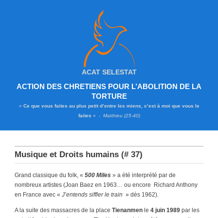
ACAT SELESTAT
ACTION DES CHRETIENS POUR L’ABOLITION DE LA
TORTURE
«
Ce que vous faites au plus petit d’entre les miens, c’est à moi que vous le
faites
» -
Matthieu (25-40)
Musique et Droits humains (# 37)
Grand classique du folk, «
500 Miles
» a été interprété par de
nombreux artistes (Joan Baez en 1963… ou encore Richard Anthony
en France avec «
J’entends siffler le train
» dès 1962).
A la suite des massacres de la place
Tienanmen
le
4 juin 1989
par les