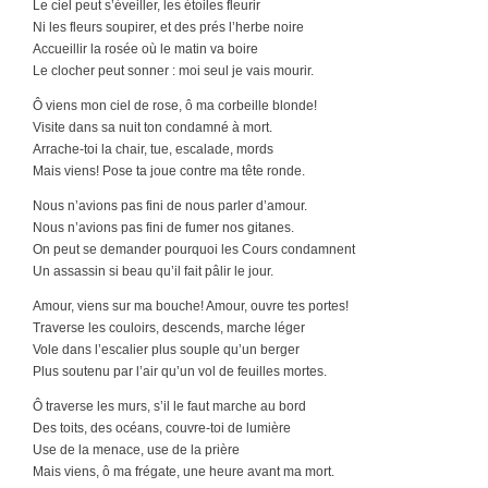
Le ciel peut s’éveiller, les étoiles fleurir
Ni les fleurs soupirer, et des prés l’herbe noire
Accueillir la rosée où le matin va boire
Le clocher peut sonner : moi seul je vais mourir.
Ô viens mon ciel de rose, ô ma corbeille blonde!
Visite dans sa nuit ton condamné à mort.
Arrache-toi la chair, tue, escalade, mords
Mais viens! Pose ta joue contre ma tête ronde.
Nous n’avions pas fini de nous parler d’amour.
Nous n’avions pas fini de fumer nos gitanes.
On peut se demander pourquoi les Cours condamnent
Un assassin si beau qu’il fait pâlir le jour.
Amour, viens sur ma bouche! Amour, ouvre tes portes!
Traverse les couloirs, descends, marche léger
Vole dans l’escalier plus souple qu’un berger
Plus soutenu par l’air qu’un vol de feuilles mortes.
Ô traverse les murs, s’il le faut marche au bord
Des toits, des océans, couvre-toi de lumière
Use de la menace, use de la prière
Mais viens, ô ma frégate, une heure avant ma mort.