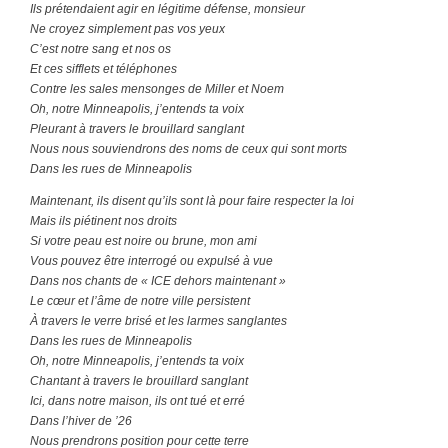
Ils prétendaient agir en légitime défense, monsieur
Ne croyez simplement pas vos yeux
C’est notre sang et nos os
Et ces sifflets et téléphones
Contre les sales mensonges de Miller et Noem
Oh, notre Minneapolis, j’entends ta voix
Pleurant à travers le brouillard sanglant
Nous nous souviendrons des noms de ceux qui sont morts
Dans les rues de Minneapolis
Maintenant, ils disent qu’ils sont là pour faire respecter la loi
Mais ils piétinent nos droits
Si votre peau est noire ou brune, mon ami
Vous pouvez être interrogé ou expulsé à vue
Dans nos chants de « ICE dehors maintenant »
Le cœur et l’âme de notre ville persistent
À travers le verre brisé et les larmes sanglantes
Dans les rues de Minneapolis
Oh, notre Minneapolis, j’entends ta voix
Chantant à travers le brouillard sanglant
Ici, dans notre maison, ils ont tué et erré
Dans l’hiver de ’26
Nous prendrons position pour cette terre