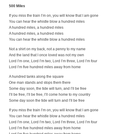
500 Miles
If you miss the train I’m on, you will know that I am gone
You can hear the whistle blow a hundred miles
A hundred miles, a hundred miles
A hundred miles, a hundred miles
You can hear the whistle blow a hundred miles
Not a shirt on my back, not a penny to my name
And the land that I once loved was not my own
Lord I’m one, Lord I’m two, Lord I’m three, Lord I’m four
Lord I’m five hundred miles away from home
A hundred tanks along the square
One man stands and stops them there
Some day soon, the tide will turn, and I’ll be free
I’ll be free, I’ll be free, I’ll come home to my country
Some day soon the tide will turn and I’ll be free
If you miss the train I’m on, you will know that I am gone
You can hear the whistle blow a hundred miles
Lord I’m one, Lord I’m two, Lord I’m three, Lord I’m four
Lord I’m five hundred miles away from home