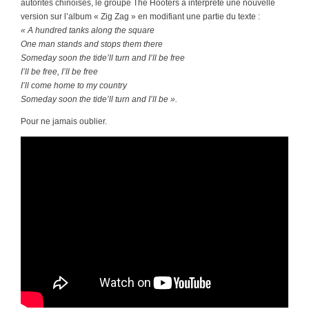
autorités chinoises, le groupe The Hooters a interprété une nouvelle
version sur l’album « Zig Zag » en modifiant une partie du texte :
« A hundred tanks along the square
One man stands and stops them there
Someday soon the tide’ll turn and I’ll be free
I’ll be free, I’ll be free
I’ll come home to my country
Someday soon the tide’ll turn and I’ll be ».
Pour ne jamais oublier.