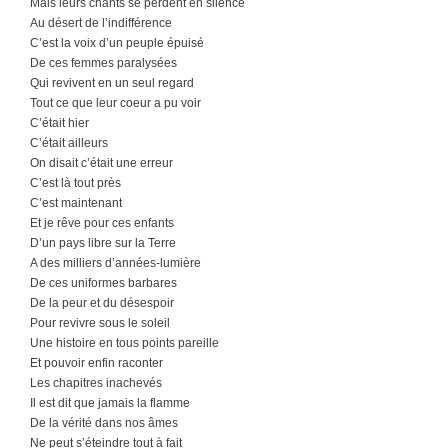
Mais leurs chants se perdent en silence
Au désert de l’indifférence
C’est la voix d’un peuple épuisé
De ces femmes paralysées
Qui revivent en un seul regard
Tout ce que leur coeur a pu voir
C’était hier
C’était ailleurs
On disait c’était une erreur
C’est là tout près
C’est maintenant
Et je rêve pour ces enfants
D’un pays libre sur la Terre
A des milliers d’années-lumière
De ces uniformes barbares
De la peur et du désespoir
Pour revivre sous le soleil
Une histoire en tous points pareille
Et pouvoir enfin raconter
Les chapitres inachevés
Il est dit que jamais la flamme
De la vérité dans nos âmes
Ne peut s’éteindre tout à fait