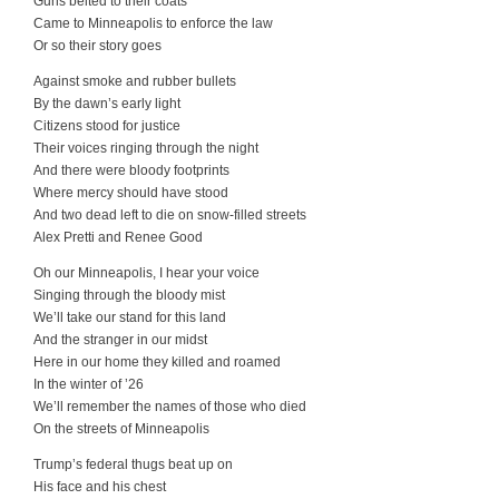
Guns belted to their coats
Came to Minneapolis to enforce the law
Or so their story goes
Against smoke and rubber bullets
By the dawn’s early light
Citizens stood for justice
Their voices ringing through the night
And there were bloody footprints
Where mercy should have stood
And two dead left to die on snow-filled streets
Alex Pretti and Renee Good
Oh our Minneapolis, I hear your voice
Singing through the bloody mist
We’ll take our stand for this land
And the stranger in our midst
Here in our home they killed and roamed
In the winter of ’26
We’ll remember the names of those who died
On the streets of Minneapolis
Trump’s federal thugs beat up on
His face and his chest