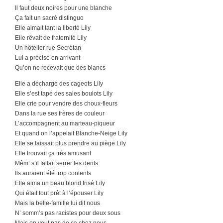
Il faut deux noires pour une blanche
Ça fait un sacré distinguo
Elle aimait tant la liberté Lily
Elle rêvait de fraternité Lily
Un hôtelier rue Secrétan
Lui a précisé en arrivant
Qu’on ne recevait que des blancs
Elle a déchargé des cageots Lily
Elle s’est tapé des sales boulots Lily
Elle crie pour vendre des choux-fleurs
Dans la rue ses frères de couleur
L’accompagnent au marteau-piqueur
Et quand on l’appelait Blanche-Neige Lily
Elle se laissait plus prendre au piège Lily
Elle trouvait ça très amusant
Mêm’ s’il fallait serrer les dents
Ils auraient été trop contents
Elle aima un beau blond frisé Lily
Qui était tout prêt à l’épouser Lily
Mais la belle-famille lui dit nous
N’ somm’s pas racistes pour deux sous