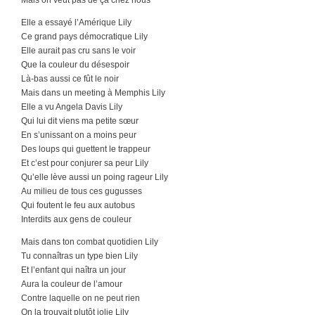
Mais on veut pas de ça chez nous
Elle a essayé l’Amérique Lily
Ce grand pays démocratique Lily
Elle aurait pas cru sans le voir
Que la couleur du désespoir
Là-bas aussi ce fût le noir
Mais dans un meeting à Memphis Lily
Elle a vu Angela Davis Lily
Qui lui dit viens ma petite sœur
En s’unissant on a moins peur
Des loups qui guettent le trappeur
Et c’est pour conjurer sa peur Lily
Qu’elle lève aussi un poing rageur Lily
Au milieu de tous ces gugusses
Qui foutent le feu aux autobus
Interdits aux gens de couleur
Mais dans ton combat quotidien Lily
Tu connaîtras un type bien Lily
Et l’enfant qui naîtra un jour
Aura la couleur de l’amour
Contre laquelle on ne peut rien
On la trouvait plutôt jolie Lily