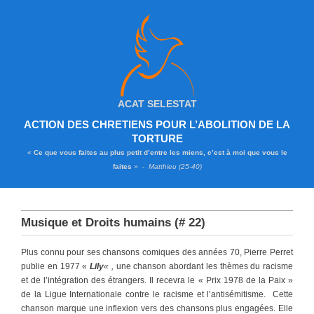
ACAT SELESTAT
ACTION DES CHRETIENS POUR L’ABOLITION DE LA
TORTURE
«
Ce que vous faites au plus petit d’entre les miens, c’est à moi que vous le
faites
» -
Matthieu (25-40)
Musique et Droits humains (# 22)
Plus connu pour ses chansons comiques des années 70, Pierre Perret
publie en 1977 «
Lily
« ,
une chanson abordant les thèmes du racisme
et de l’intégration des étrangers. Il recevra le « Prix 1978 de la Paix »
de la Ligue Internationale contre le racisme et l’antisémitisme. Cette
chanson marque une inflexion vers des chansons plus engagées. Elle