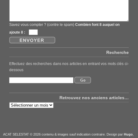
Savez vous compter ? (contre le spam)
Combien font 8 auquel on
ajoute 8 :
Recherche
Effectuez des recherches dans nos articles en entrant vos mots clés ci-
dessous
Retrouvez nos anciens articles…
Retrouvez
nos
anciens
articles…
ACAT SELESTAT © 2026 contenu & images sauf indication contraire. Design par
Hugo
,