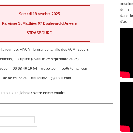
créatio
de la t
Samedi 18 octobre 2025
dans le
d'asile.
Paroisse St Matthieu 97 Boulevard d’Anvers
STRASBOURG
la journée: FIACAT, la grande famille des ACAT soeurs
ments; inscription (avant le 25 septembre 2025):
Weber – 06 68 46 19 54 – weber.corinne56@gmail.com
y – 06 86 89 72 20 – annieitty211@gmail.com
ommentaire,
laissez votre commentaire
.