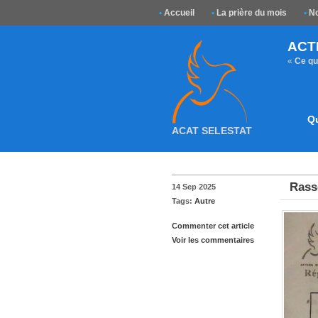
•
Accueil
•
La prière du mois
•
No
ACT
«
Ce que
Q
ACAT SELESTAT
Rass
14 Sep 2025
Tags:
Autre
Commenter cet article
Voir les commentaires