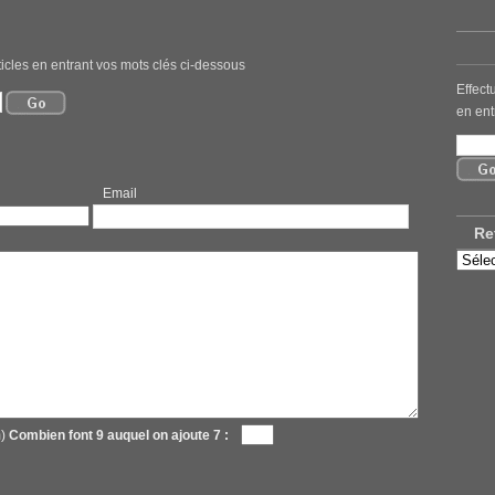
icles en entrant vos mots clés ci-dessous
Effect
en ent
mail
Re
Retro
nos
ancie
articl
m)
Combien font 9 auquel on ajoute 7 :