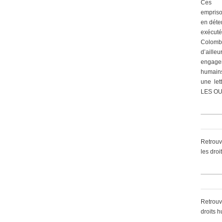
Ces 
empriso
en déte
exécut
Colomb
d’ailleu
engagem
humain
une let
LES OU
Retrouv
les dro
Retrouv
droits 