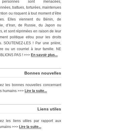
personnes sont menacées,
nnées, battues, torturées, maintenues
ntion ou risquent à tout moment d’être
ées. Elles viennent du Bénin, de
ie, d’Iran, de Russie, du Japon ou
rs, et sont réprimées en raison de leur
ent politique et/ou pour les droits
s. SOUTENEZ-LES ! Par une prière,
tre ou un courriel à leur famille. NE
BLIONS PAS ! >>>
En savoir plus...
Bonnes nouvelles
ez les bonnes nouvelles concernant
its humains >>>
Lire la suite...
Liens utiles
ez les liens utiles par rapport aux
humains >>>
Lire la suite...