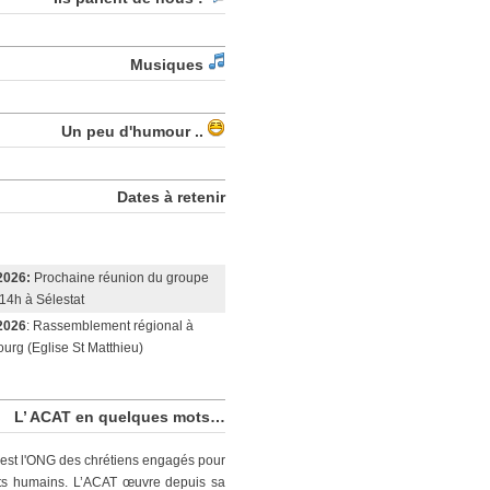
Musiques
Un peu d'humour ..
Dates à retenir
2026:
Prochaine réunion du groupe
14h à Sélestat
2026
: Rassemblement régional à
urg (Eglise St Matthieu)
L’ ACAT en quelques mots…
est l'ONG des chrétiens engagés pour
its humains. L’ACAT œuvre depuis sa