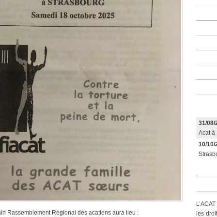
31/08/
Acat à 
10/10/
Strasbo
L’ACAT 
in Rassemblement Régional des acatiens aura lieu :
les dro