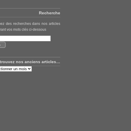
Recherche
uez des recherches dans nos articles
rant vos mots clés ci-dessous
trouvez nos anciens articles…
uvez
ns
es…