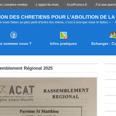
s comptes-rendus
•
L'appel du mois
•
AcatFrance.fr
•
J'ai une quest
ION DES CHRETIENS POUR L’ABOLITION DE L
 vous faites au plus petit d’entre les miens, c’est à moi que vous le faites
» -
ui sommes nous ?
Infos pratiques
Echanger - 
emblement Régional 2025