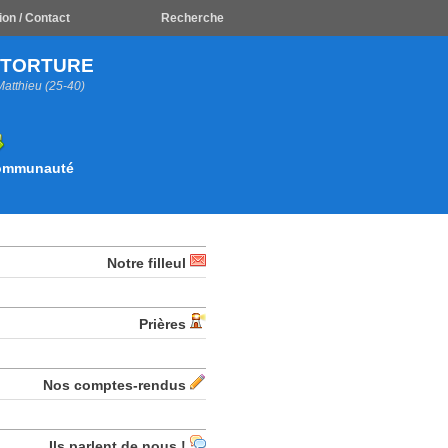
ion / Contact
Recherche
A TORTURE
Matthieu (25-40)
Communauté
Notre filleul
Prières
Nos comptes-rendus
Ils parlent de nous !