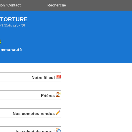
ion / Contact
Recherche
A TORTURE
Matthieu (25-40)
Communauté
Notre filleul
Prières
Nos comptes-rendus
Ils parlent de nous !