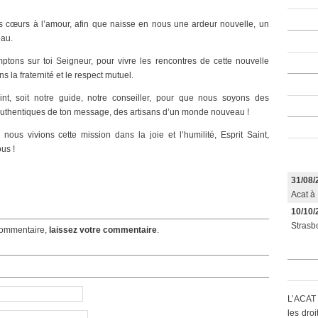
 cœurs à l’amour, afin que naisse en nous une ardeur nouvelle, un
eau.
tons sur toi Seigneur, pour vivre les rencontres de cette nouvelle
 la fraternité et le respect mutuel.
int, soit notre guide, notre conseiller, pour que nous soyons des
uthentiques de ton message, des artisans d’un monde nouveau !
nous vivions cette mission dans la joie et l’humilité, Esprit Saint,
us !
31/08/
Acat à 
10/10/
Strasbo
ommentaire,
laissez votre commentaire
.
L’ACAT 
les dro