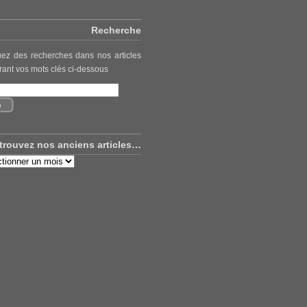
Recherche
uez des recherches dans nos articles
rant vos mots clés ci-dessous
trouvez nos anciens articles…
uvez
ns
es…