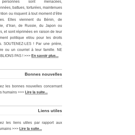
personnes sont menacées,
nnées, battues, torturées, maintenues
ntion ou risquent à tout moment d’être
ées. Elles viennent du Bénin, de
ie, d’Iran, de Russie, du Japon ou
rs, et sont réprimées en raison de leur
ent politique et/ou pour les droits
s. SOUTENEZ-LES ! Par une prière,
tre ou un courriel à leur famille. NE
BLIONS PAS ! >>>
En savoir plus...
Bonnes nouvelles
ez les bonnes nouvelles concernant
its humains >>>
Lire la suite...
Liens utiles
ez les liens utiles par rapport aux
humains >>>
Lire la suite...