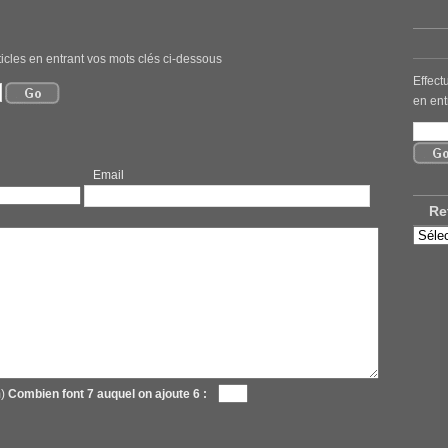
icles en entrant vos mots clés ci-dessous
Effect
en ent
mail
Re
Retro
nos
ancie
articl
m)
Combien font 7 auquel on ajoute 6 :