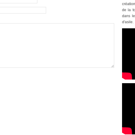
créatio
de la t
dans le
d'asile.