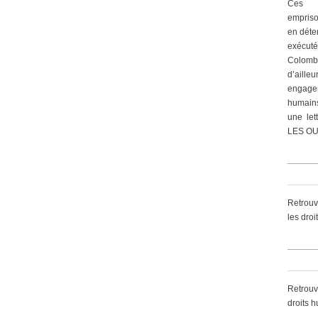
Ces 
empriso
en déte
exécut
Colomb
d’ailleu
engagem
humain
une let
LES OU
Retrouv
les dro
Retrouv
droits 