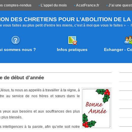
s comptes-rendus
•
L'appel du mois
•
AcatFrance.fr
•
J'ai une quest
ION DES CHRETIENS POUR L’ABOLITION DE L
 vous faites au plus petit d’entre les miens, c’est à moi que vous le faites
» -
ui sommes nous ?
Infos pratiques
Echanger - 
re de début d’année
ésus, tu nous as appelés à travailler à ta vigne, à
tre au service de nos frères et sœurs dans le
s yeux aux besoins et aux souffrances des plus
s plus blessés.
 intelligences à ta parole, afin qu’elle soit notre