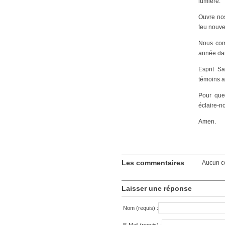
lumière.
Ouvre nos
feu nouv
Nous comp
année dans
Esprit Sa
témoins a
Pour que 
éclaire-no
Amen.
Les commentaires
Aucun c
Laisser une réponse
Nom (requis) :