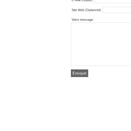
E-Mail (requis) :
Site Web (Optionnel) :
Votre message :