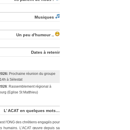
Musiques
Un peu d'humour ..
Dates à retenir
2026:
Prochaine réunion du groupe
14h à Sélestat
2026
: Rassemblement régional à
urg (Eglise St Matthieu)
L’ ACAT en quelques mots…
est l'ONG des chrétiens engagés pour
its humains. L’ACAT œuvre depuis sa