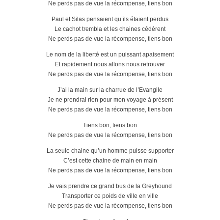
Ne perds pas de vue la récompense, tiens bon
Paul et Silas pensaient qu’ils étaient perdus
Le cachot trembla et les chaines cédèrent
Ne perds pas de vue la récompense, tiens bon
Le nom de la liberté est un puissant apaisement
Et rapidement nous allons nous retrouver
Ne perds pas de vue la récompense, tiens bon
J’ai la main sur la charrue de l’Evangile
Je ne prendrai rien pour mon voyage à présent
Ne perds pas de vue la récompense, tiens bon
Tiens bon, tiens bon
Ne perds pas de vue la récompense, tiens bon
La seule chaine qu’un homme puisse supporter
C’est cette chaine de main en main
Ne perds pas de vue la récompense, tiens bon
Je vais prendre ce grand bus de la Greyhound
Transporter ce poids de ville en ville
Ne perds pas de vue la récompense, tiens bon