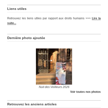
Liens utiles
Retrouvez les liens utiles par rapport aux droits humains >>>
Lire la
suite...
Dernière photo ajoutée
Nuit des Veilleurs 2026
Voir toutes nos photos
Retrouvez les anciens articles