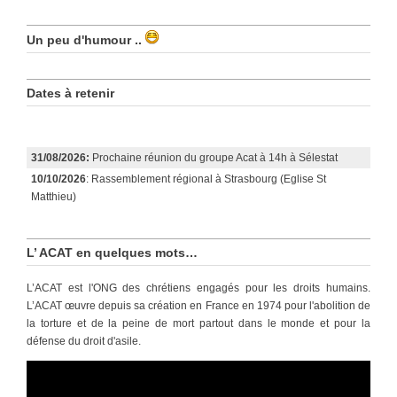
Un peu d'humour ..
Dates à retenir
31/08/2026:
Prochaine réunion du groupe Acat à 14h à Sélestat
10/10/2026
: Rassemblement régional à Strasbourg (Eglise St
Matthieu)
L’ ACAT en quelques mots…
L’ACAT est l'ONG des chrétiens engagés pour les droits humains.
L’ACAT œuvre depuis sa création en France en 1974 pour l'abolition de
la torture et de la peine de mort partout dans le monde et pour la
défense du droit d'asile.