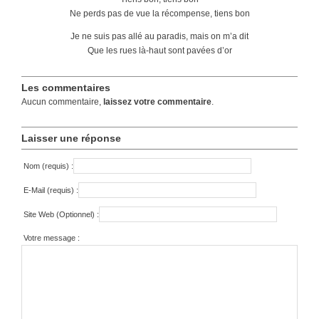
Ne perds pas de vue la récompense, tiens bon
Je ne suis pas allé au paradis, mais on m’a dit
Que les rues là-haut sont pavées d’or
Les commentaires
Aucun commentaire,
laissez votre commentaire
.
Laisser une réponse
Nom (requis) :
E-Mail (requis) :
Site Web (Optionnel) :
Votre message :