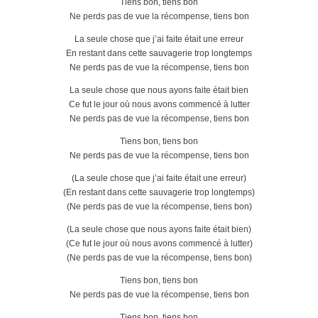
Tiens bon, tiens bon
Ne perds pas de vue la récompense, tiens bon
La seule chose que j’ai faite était une erreur
En restant dans cette sauvagerie trop longtemps
Ne perds pas de vue la récompense, tiens bon
La seule chose que nous ayons faite était bien
Ce fut le jour où nous avons commencé à lutter
Ne perds pas de vue la récompense, tiens bon
Tiens bon, tiens bon
Ne perds pas de vue la récompense, tiens bon
(La seule chose que j’ai faite était une erreur)
(En restant dans cette sauvagerie trop longtemps)
(Ne perds pas de vue la récompense, tiens bon)
(La seule chose que nous ayons faite était bien)
(Ce fut le jour où nous avons commencé à lutter)
(Ne perds pas de vue la récompense, tiens bon)
Tiens bon, tiens bon
Ne perds pas de vue la récompense, tiens bon
Tiens bon, tiens bon