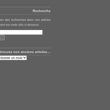
Recherche
uez des recherches dans nos articles
rant vos mots clés ci-dessous
trouvez nos anciens articles…
uvez
ns
es…