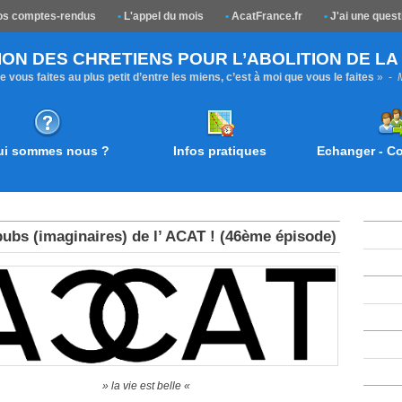
s comptes-rendus
•
L'appel du mois
•
AcatFrance.fr
•
J'ai une quest
ION DES CHRETIENS POUR L’ABOLITION DE L
 vous faites au plus petit d’entre les miens, c’est à moi que vous le faites
» -
ui sommes nous ?
Infos pratiques
Echanger - 
pubs (imaginaires) de l’ ACAT ! (46ème épisode)
»
la vie est belle
«