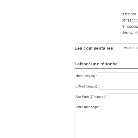
(Octobre 
utilisant
le conce
des
symbo
Les commentaires
Aucun c
Laisser une réponse
Nom (requis) :
E-Mail (requis) :
Site Web (Optionnel) :
Votre message :