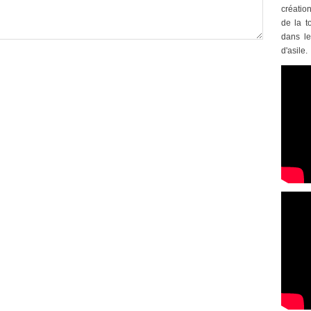
créatio
de la t
dans le
d'asile.