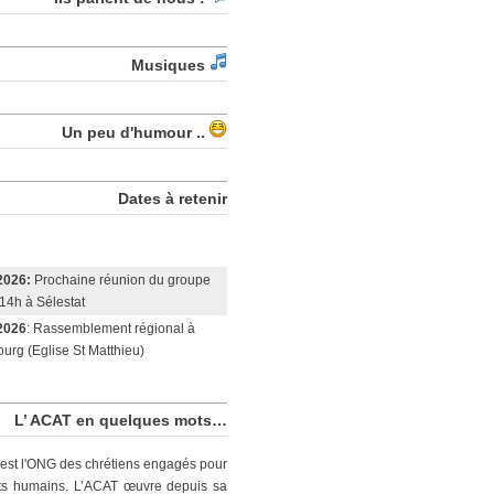
Musiques
Un peu d'humour ..
Dates à retenir
2026:
Prochaine réunion du groupe
14h à Sélestat
2026
: Rassemblement régional à
urg (Eglise St Matthieu)
L’ ACAT en quelques mots…
est l'ONG des chrétiens engagés pour
its humains. L’ACAT œuvre depuis sa