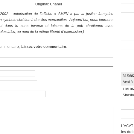
Original: Chanel
2002 : autorisation de l’affiche « AMEN » par la justice française
 un symbole chrétien à des fins mercantiles. Aujourd’hui, nous tournons
pt dans le sens inverse et faisons de la pub chrétienne avec
les laïcs, au nom de la même liberté d’expression.)
ommentaire,
laissez votre commentaire
.
31/08/
Acat à 
10/10/
Strasbo
L’ACAT 
les dro