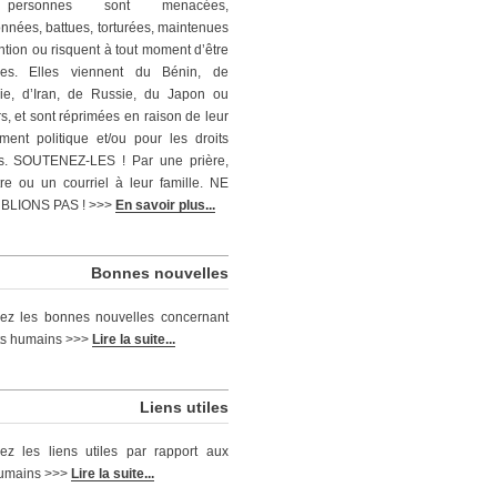
personnes sont menacées,
nnées, battues, torturées, maintenues
ntion ou risquent à tout moment d’être
ées. Elles viennent du Bénin, de
ie, d’Iran, de Russie, du Japon ou
rs, et sont réprimées en raison de leur
ent politique et/ou pour les droits
s. SOUTENEZ-LES ! Par une prière,
tre ou un courriel à leur famille. NE
BLIONS PAS ! >>>
En savoir plus...
Bonnes nouvelles
ez les bonnes nouvelles concernant
its humains >>>
Lire la suite...
Liens utiles
ez les liens utiles par rapport aux
humains >>>
Lire la suite...