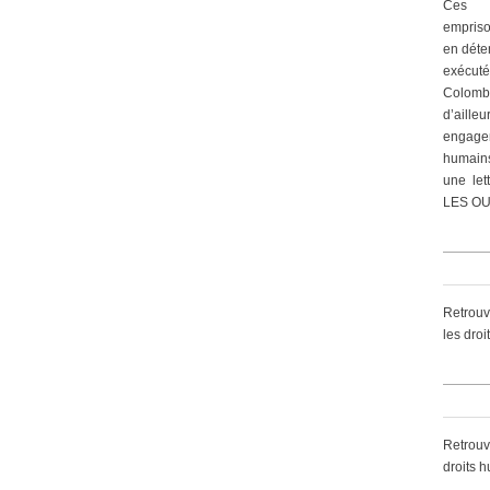
Ces 
empriso
en déte
exécut
Colomb
d’ailleu
engagem
humain
une let
LES OU
Retrouv
les dro
Retrouv
droits 