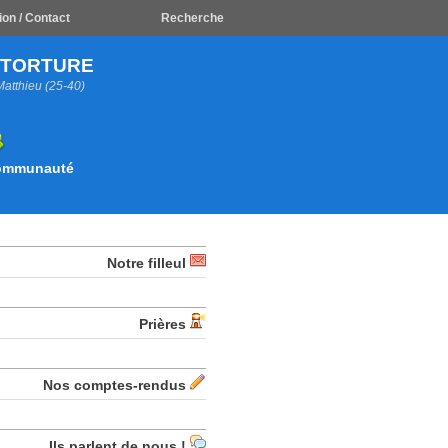
ion / Contact
Recherche
A TORTURE
Matthieu (25-40)
Communauté
Notre filleul
Prières
Nos comptes-rendus
Ils parlent de nous !