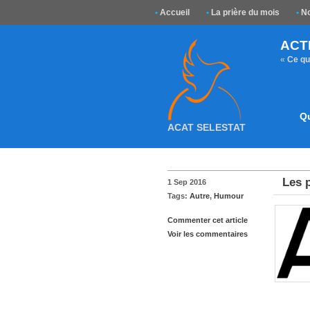
•
Accueil
•
La prière du mois
•
No
ACT
«
Ce que
Q
ACAT SELESTAT
Les 
1 Sep 2016
Tags:
Autre
,
Humour
Commenter cet article
Voir les commentaires