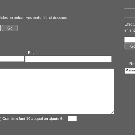
icles en entrant vos mots clés ci-dessous
Effect
en ent
mail
Re
Retro
nos
ancie
articl
m)
Combien font 10 auquel on ajoute 6 :