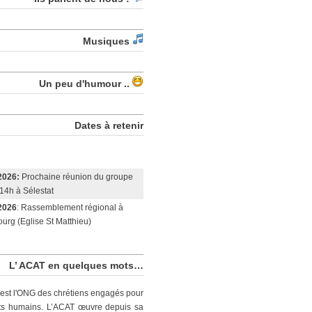
Musiques
Un peu d'humour ..
Dates à retenir
2026:
Prochaine réunion du groupe
14h à Sélestat
2026
: Rassemblement régional à
urg (Eglise St Matthieu)
L’ ACAT en quelques mots…
est l'ONG des chrétiens engagés pour
its humains. L’ACAT œuvre depuis sa