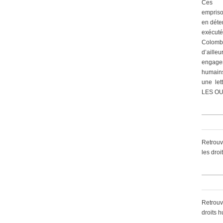
Ces 
empriso
en déte
exécut
Colomb
d’ailleu
engagem
humain
une let
LES OU
Retrouv
les dro
Retrouv
droits 