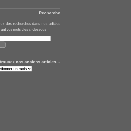
Recherche
uez des recherches dans nos articles
rant vos mots clés ci-dessous
trouvez nos anciens articles…
uvez
ns
es…