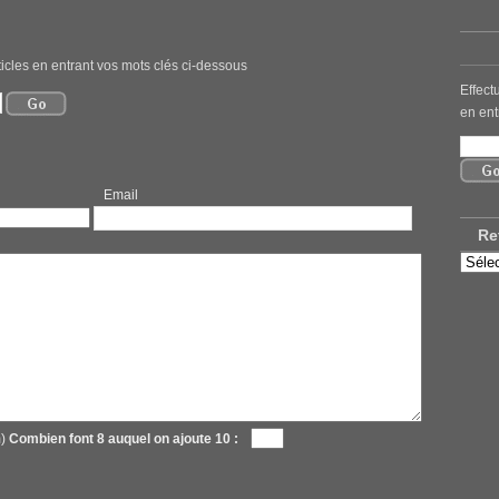
icles en entrant vos mots clés ci-dessous
Effect
en ent
mail
Re
Retro
nos
ancie
articl
m)
Combien font 8 auquel on ajoute 10 :