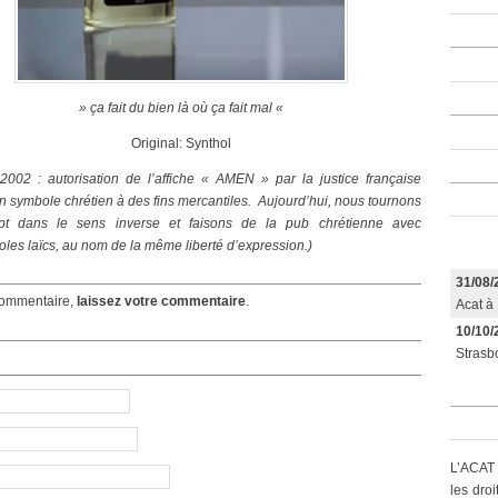
» ça fait du bien là où ça fait mal
«
Original: Synthol
2002 : autorisation de l’affiche « AMEN » par la justice française
 un symbole chrétien à des fins mercantiles. Aujourd’hui, nous tournons
pt dans le sens inverse et faisons de la pub chrétienne avec
les laïcs, au nom de la même liberté d’expression.)
31/08/
ommentaire,
laissez votre commentaire
.
Acat à 
10/10/
Strasbo
L’ACAT 
les dro