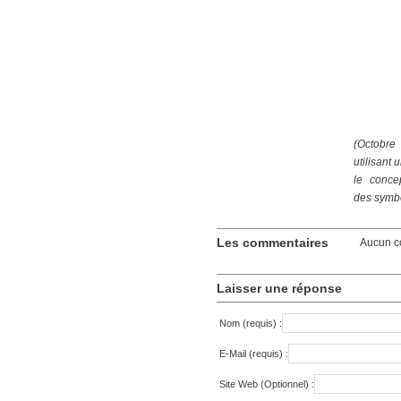
(Octobre 
utilisant
le conce
des
symbo
Les commentaires
Aucun c
Laisser une réponse
Nom (requis) :
E-Mail (requis) :
Site Web (Optionnel) :