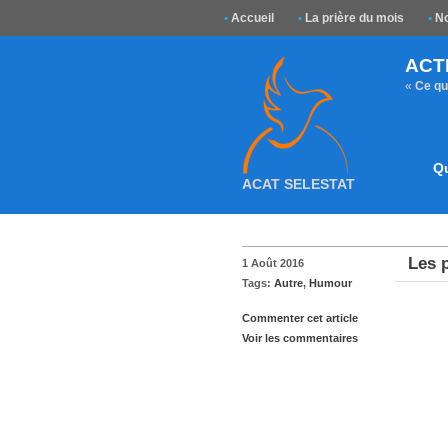
•
Accueil
•
La prière du mois
•
No
ACT
«
Ce que
Q
ACAT SELESTAT
Les 
1 Août 2016
Tags:
Autre
,
Humour
Commenter cet article
Voir les commentaires