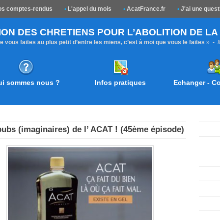
s comptes-rendus
•
L'appel du mois
•
AcatFrance.fr
•
J'ai une quest
ION DES CHRETIENS POUR L’ABOLITION DE L
 vous faites au plus petit d’entre les miens, c’est à moi que vous le faites
» -
ui sommes nous ?
Infos pratiques
Echanger - 
pubs (imaginaires) de l’ ACAT ! (45ème épisode)