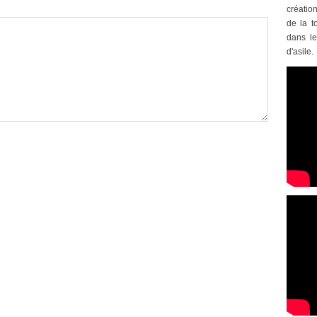
créatio
de la t
dans le
d'asile.