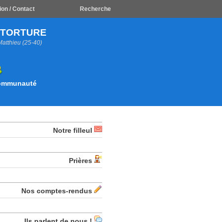
ion / Contact
Recherche
A TORTURE
Matthieu (25-40)
Communauté
Notre filleul
Prières
Nos comptes-rendus
Ils parlent de nous !