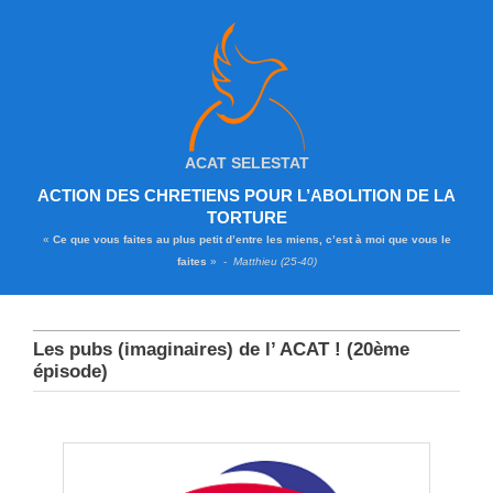
ACAT SELESTAT
ACTION DES CHRETIENS POUR L’ABOLITION DE LA
TORTURE
«
Ce que vous faites au plus petit d’entre les miens, c’est à moi que vous le
faites
» -
Matthieu (25-40)
Les pubs (imaginaires) de l’ ACAT ! (20ème
épisode)