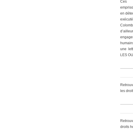
Ces 
empriso
en déte
exécut
Colomb
d’ailleu
engagem
humain
une let
LES OU
Retrouv
les dro
Retrouv
droits 