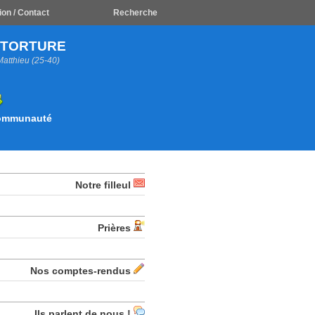
ion / Contact
Recherche
A TORTURE
Matthieu (25-40)
Communauté
Notre filleul
Prières
Nos comptes-rendus
Ils parlent de nous !