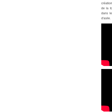
créatio
de la t
dans le
d'asile.