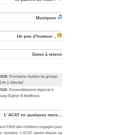
Musiques
Un peu d'humour ..
Dates à retenir
2026:
Prochaine réunion du groupe
14h à Sélestat
2026
: Rassemblement régional à
urg (Eglise St Matthieu)
L’ ACAT en quelques mots…
est l'ONG des chrétiens engagés pour
its humains. L’ACAT œuvre depuis sa