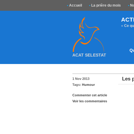
•
Accueil
•
La prière du mois
•
No
ACT
«
Ce que
Q
ACAT SELESTAT
Les 
1 Nov 2013
Tags:
Humour
Commenter cet article
Voir les commentaires
« aca
ART