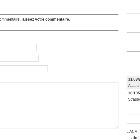
ommentaire,
laissez votre commentaire
.
31/08/
Acat à 
10/10/
Strasbo
L’ACAT 
les dro