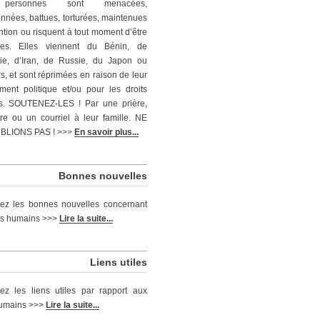
personnes sont menacées,
nnées, battues, torturées, maintenues
ntion ou risquent à tout moment d’être
ées. Elles viennent du Bénin, de
ie, d’Iran, de Russie, du Japon ou
rs, et sont réprimées en raison de leur
ent politique et/ou pour les droits
s. SOUTENEZ-LES ! Par une prière,
tre ou un courriel à leur famille. NE
BLIONS PAS ! >>>
En savoir plus...
Bonnes nouvelles
ez les bonnes nouvelles concernant
its humains >>>
Lire la suite...
Liens utiles
ez les liens utiles par rapport aux
humains >>>
Lire la suite...