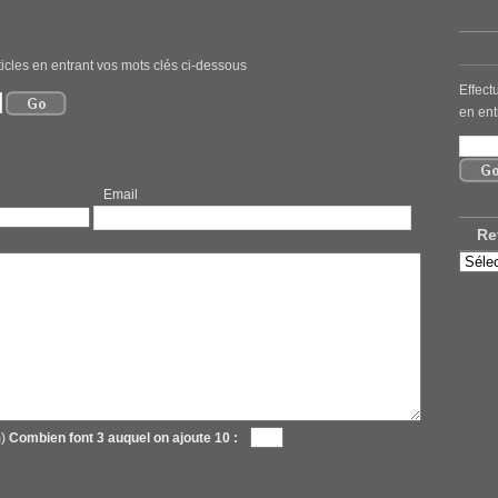
icles en entrant vos mots clés ci-dessous
Effect
en ent
mail
Re
Retro
nos
ancie
articl
m)
Combien font 3 auquel on ajoute 10 :