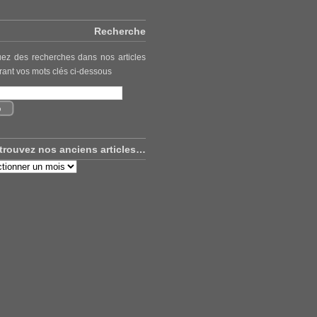
Recherche
uez des recherches dans nos articles
rant vos mots clés ci-dessous
trouvez nos anciens articles…
uvez
ns
es…