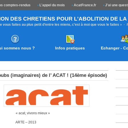
s comptes-rendus
•
L'appel du mois
•
AcatFrance.fr
•
J'ai une quest
ION DES CHRETIENS POUR L’ABOLITION DE L
 vous faites au plus petit d’entre les miens, c’est à moi que vous le faites
» -
ui sommes nous ?
Infos pratiques
Echanger - 
pubs (imaginaires) de l’ ACAT ! (14ème épisode)
t, vivons mieux »
E – 2013