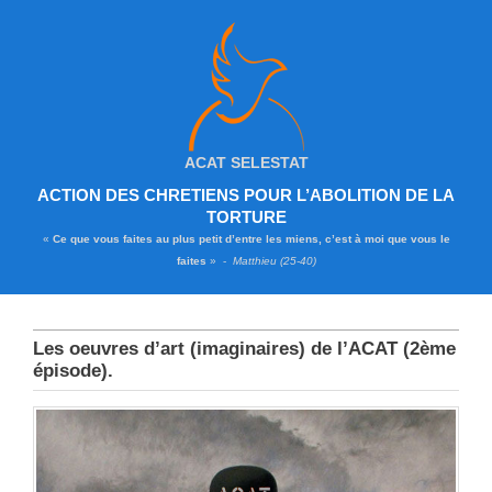
ACAT SELESTAT
ACTION DES CHRETIENS POUR L’ABOLITION DE LA
TORTURE
«
Ce que vous faites au plus petit d’entre les miens, c’est à moi que vous le
faites
» -
Matthieu (25-40)
Les oeuvres d’art (imaginaires) de l’ACAT (2ème
épisode).