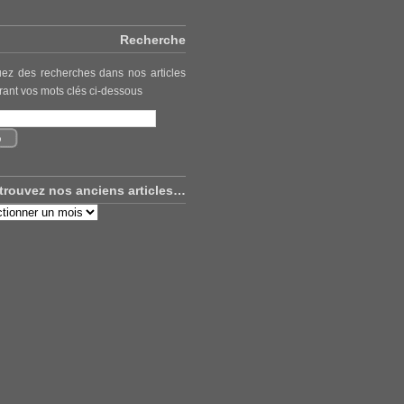
Recherche
uez des recherches dans nos articles
rant vos mots clés ci-dessous
trouvez nos anciens articles…
uvez
ns
es…