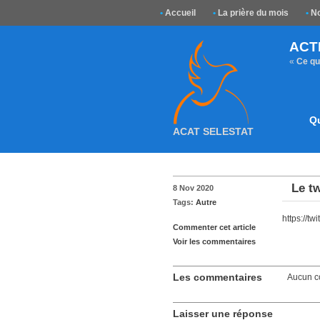
•
Accueil
•
La prière du mois
•
No
ACT
«
Ce que
Q
ACAT SELESTAT
Le t
8 Nov 2020
Tags:
Autre
https://
Commenter cet article
Voir les commentaires
Les commentaires
Aucun c
Laisser une réponse