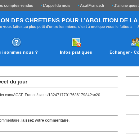
s comptes-rendus
•
L'appel du mois
•
AcatFrance.fr
•
J'ai une quest
ION DES CHRETIENS POUR L’ABOLITION DE L
 vous faites au plus petit d’entre les miens, c’est à moi que vous le faites
» -
ui sommes nous ?
Infos pratiques
Echanger - 
weet du jour
twitter.com/ACAT_France/status/1324717701768617984?s=20
ommentaire,
laissez votre commentaire
.