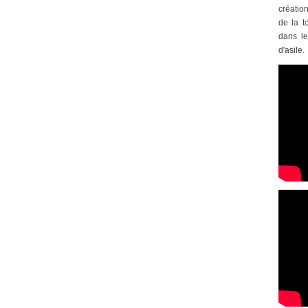
créatio
de la t
dans le
d'asile.