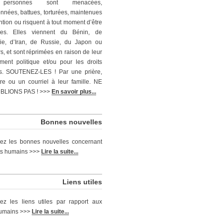
personnes sont menacées,
nnées, battues, torturées, maintenues
ntion ou risquent à tout moment d’être
ées. Elles viennent du Bénin, de
ie, d’Iran, de Russie, du Japon ou
rs, et sont réprimées en raison de leur
ent politique et/ou pour les droits
s. SOUTENEZ-LES ! Par une prière,
tre ou un courriel à leur famille. NE
BLIONS PAS ! >>>
En savoir plus...
Bonnes nouvelles
ez les bonnes nouvelles concernant
its humains >>>
Lire la suite...
Liens utiles
ez les liens utiles par rapport aux
humains >>>
Lire la suite...