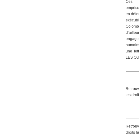
Ces 
empriso
en déte
exécut
Colomb
d’ailleu
engagem
humain
une let
LES OU
Retrouv
les dro
Retrouv
droits 