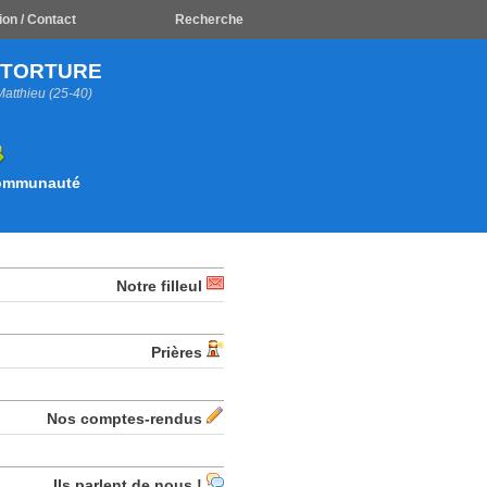
ion / Contact
Recherche
A TORTURE
Matthieu (25-40)
Communauté
Notre filleul
Prières
Nos comptes-rendus
Ils parlent de nous !