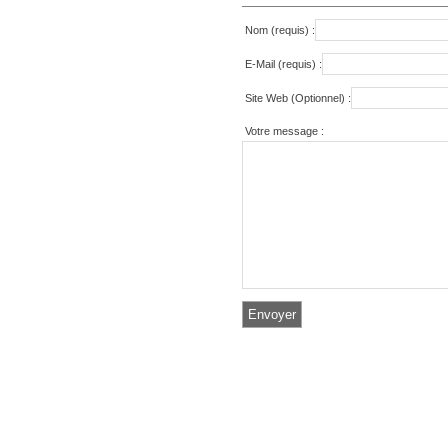
Nom (requis) :
E-Mail (requis) :
Site Web (Optionnel) :
Votre message :