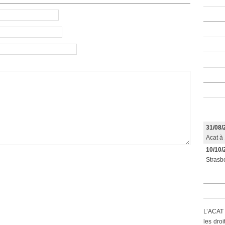
31/08/
Acat à 
10/10/
Strasbo
L’ACAT 
les dro