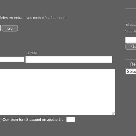
icles en entrant vos mots clés ci-dessous
Effect
en ent
mail
Re
Retro
nos
ancie
articl
m)
Combien font 2 auquel on ajoute 2 :