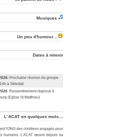
Musiques
Un peu d'humour ..
Dates à retenir
2026:
Prochaine réunion du groupe
14h à Sélestat
2026
: Rassemblement régional à
urg (Eglise St Matthieu)
L’ ACAT en quelques mots…
est l'ONG des chrétiens engagés pour
its humains. L’ACAT œuvre depuis sa