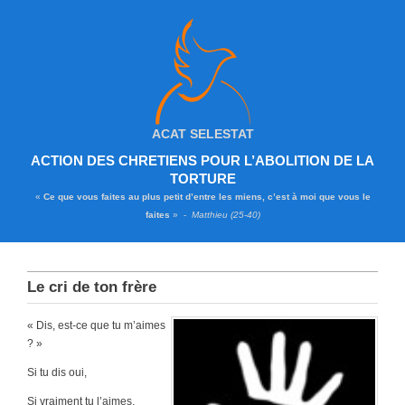
ACAT SELESTAT
ACTION DES CHRETIENS POUR L’ABOLITION DE LA
TORTURE
«
Ce que vous faites au plus petit d’entre les miens, c’est à moi que vous le
faites
» -
Matthieu (25-40)
Le cri de ton frère
« Dis, est-ce que tu m’aimes
? »
Si tu dis oui,
Si vraiment tu l’aimes,