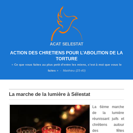
ACAT SELESTAT
ACTION DES CHRETIENS POUR L’ABOLITION DE LA
TORTURE
«
Ce que vous faites au plus petit d’entre les miens, c’est à moi que vous le
faites
» -
Matthieu (25-40)
La marche de la lumière à Sélestat
La 6ème marche
de la lumière
réunissant juifs et
chrétiens autour
des fêtes