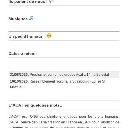
Ils parlent de nous !
Musiques
Un peu d'humour ..
Dates à retenir
31/08/2026:
Prochaine réunion du groupe Acat à 14h à Sélestat
10/10/2026
: Rassemblement régional à Strasbourg (Eglise St
Matthieu)
L’ ACAT en quelques mots…
L’ACAT est l'ONG des chrétiens engagés pour les droits humains.
L’ACAT œuvre depuis sa création en France en 1974 pour l'abolition de
la torture et de la peine de mort partout dans le monde et pour la