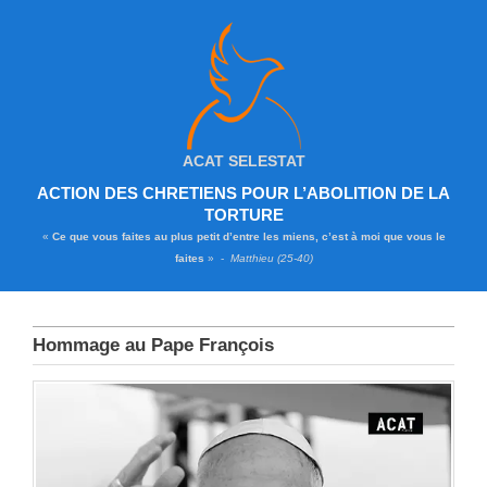
ACAT SELESTAT
ACTION DES CHRETIENS POUR L’ABOLITION DE LA
TORTURE
«
Ce que vous faites au plus petit d’entre les miens, c’est à moi que vous le
faites
» -
Matthieu (25-40)
Hommage au Pape François