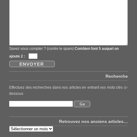
Savez vous compter ? (contre le spam)
Combien font 5 auquel on
ajoute 2 :
Recherche
Effectuez des recherches dans nos articles en entrant vos mots clés ci-
dessous
Retrouvez nos anciens articles…
Retrouvez
nos