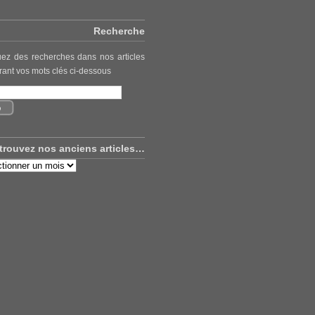
Recherche
uez des recherches dans nos articles
rant vos mots clés ci-dessous
trouvez nos anciens articles…
uvez
ns
es…