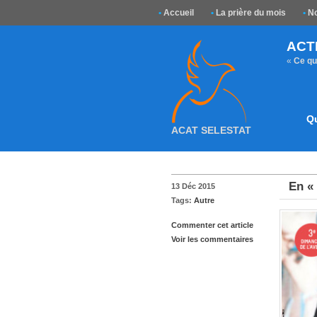
•
Accueil
•
La prière du mois
•
No
ACT
«
Ce que
Q
ACAT SELESTAT
En «
13 Déc 2015
Tags:
Autre
Commenter cet article
Voir les commentaires