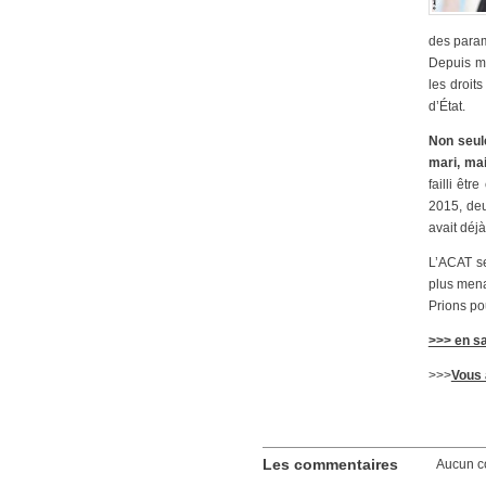
des parami
Depuis ma
les droit
d’État.
Non seul
mari, mai
failli êt
2015, de
avait déj
L’ACAT se
plus men
Prions pou
>>> en s
>>>
Vous 
Les commentaires
Aucun c