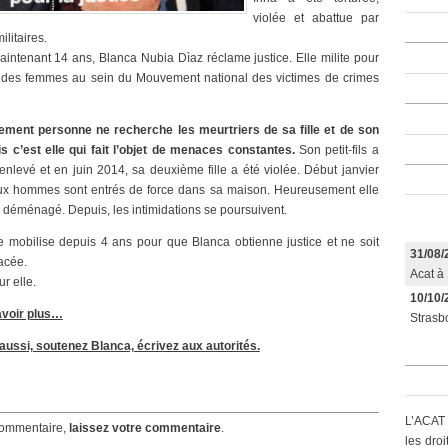
violée et abattue par
litaires.
intenant 14 ans, Blanca Nubia Dìaz réclame justice. Elle milite pour
s des femmes au sein du Mouvement national des victimes de crimes
ement personne ne recherche les meurtriers de sa fille et de son
s c’est elle qui fait l’objet de menaces constantes.
Son petit-fils a
re enlevé et en juin 2014, sa deuxième fille a été violée. Début janvier
ux hommes sont entrés de force dans sa maison. Heureusement elle
à déménagé. Depuis, les intimidations se poursuivent.
 mobilise depuis 4 ans pour que Blanca obtienne justice et ne soit
31/08/
acée.
Acat à 
r elle.
10/10/
avoir plus…
Strasbo
aussi, soutenez Blanca, écrivez aux autorités.
L’ACAT 
ommentaire,
laissez votre commentaire
.
les dro