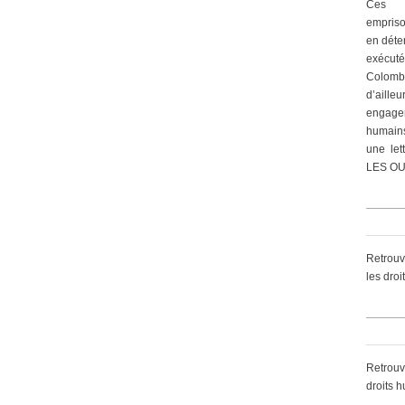
Ces 
empriso
en déte
exécut
Colomb
d’ailleu
engagem
humain
une let
LES OU
Retrouv
les dro
Retrouv
droits 