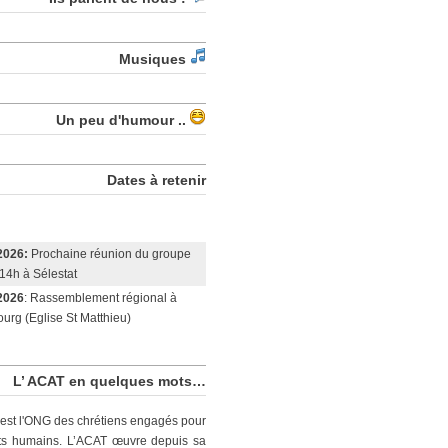
Musiques
Un peu d'humour ..
Dates à retenir
2026:
Prochaine réunion du groupe
14h à Sélestat
2026
: Rassemblement régional à
urg (Eglise St Matthieu)
L’ ACAT en quelques mots…
est l'ONG des chrétiens engagés pour
its humains. L’ACAT œuvre depuis sa