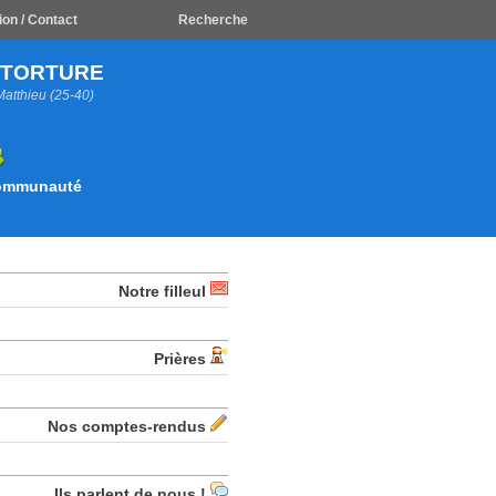
ion / Contact
Recherche
A TORTURE
Matthieu (25-40)
Communauté
Notre filleul
Prières
Nos comptes-rendus
Ils parlent de nous !