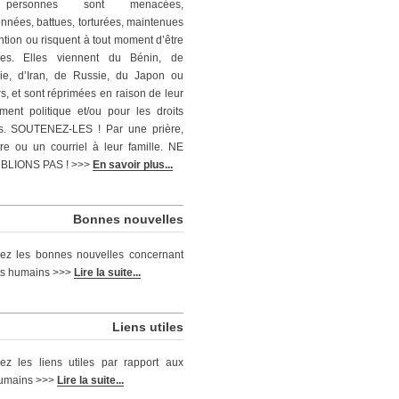
personnes sont menacées,
nnées, battues, torturées, maintenues
ntion ou risquent à tout moment d’être
ées. Elles viennent du Bénin, de
ie, d’Iran, de Russie, du Japon ou
rs, et sont réprimées en raison de leur
ent politique et/ou pour les droits
s. SOUTENEZ-LES ! Par une prière,
tre ou un courriel à leur famille. NE
BLIONS PAS ! >>>
En savoir plus...
Bonnes nouvelles
ez les bonnes nouvelles concernant
its humains >>>
Lire la suite...
Liens utiles
ez les liens utiles par rapport aux
humains >>>
Lire la suite...