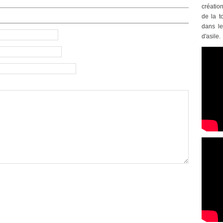
créatio
de la t
dans le
d'asile.