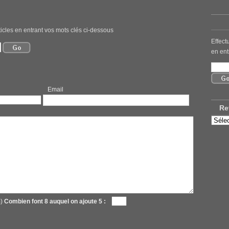
icles en entrant vos mots clés ci-dessous
Effect
en ent
mail
Re
Retro
nos
ancie
articl
m)
Combien font 8 auquel on ajoute 5 :