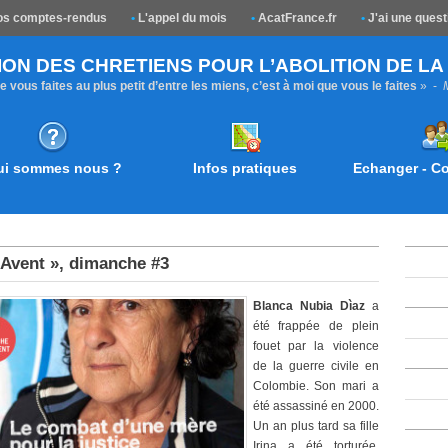
s comptes-rendus
•
L'appel du mois
•
AcatFrance.fr
•
J'ai une quest
ION DES CHRETIENS POUR L’ABOLITION DE L
 vous faites au plus petit d’entre les miens, c’est à moi que vous le faites
» -
ui sommes nous ?
Infos pratiques
Echanger - 
 Avent », dimanche #3
Blanca Nubia Dìaz
a
été frappée de plein
fouet par la violence
de la guerre civile en
Colombie. Son mari a
été assassiné en 2000.
Un an plus tard sa fille
Irina a été torturée,