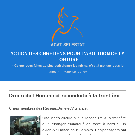
ACAT SELESTAT
ACTION DES CHRETIENS POUR L’ABOLITION DE LA
TORTURE
«
Ce que vous faites au plus petit d’entre les miens, c’est à moi que vous le
faites
» -
Matthieu (25-40)
Droits de l’Homme et reconduite à la frontière
Chers membres des Réseaux Asile et Vigilance,
Une vidéo circule sur la reconduite à la frontière
d’un étranger embarqué de force à bord d ‘un
avion Air France pour Bamako. Des passagers ont