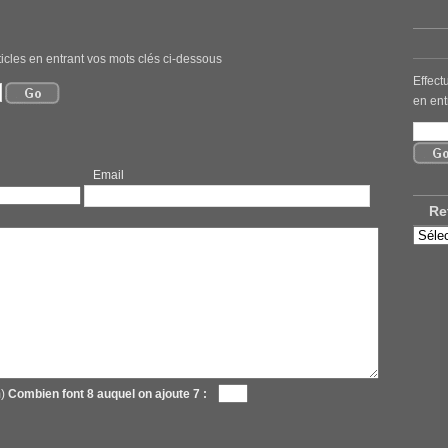
icles en entrant vos mots clés ci-dessous
Effect
en ent
mail
Re
Retro
nos
ancie
articl
m)
Combien font 8 auquel on ajoute 7 :