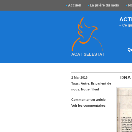
•
Accueil
•
La prière du mois
•
No
ACT
«
Ce que
Q
ACAT SELESTAT
DNA 
2 Mar 2016
Tags:
Autre
,
Ils parlent de
nous
,
Notre filleul
Commenter cet article
Voir les commentaires