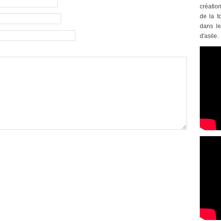
créatio
de la t
dans le
d'asile.