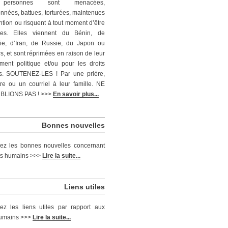
personnes sont menacées,
nnées, battues, torturées, maintenues
ntion ou risquent à tout moment d’être
ées. Elles viennent du Bénin, de
ie, d’Iran, de Russie, du Japon ou
rs, et sont réprimées en raison de leur
ent politique et/ou pour les droits
s. SOUTENEZ-LES ! Par une prière,
tre ou un courriel à leur famille. NE
BLIONS PAS ! >>>
En savoir plus...
Bonnes nouvelles
ez les bonnes nouvelles concernant
its humains >>>
Lire la suite...
Liens utiles
ez les liens utiles par rapport aux
humains >>>
Lire la suite...