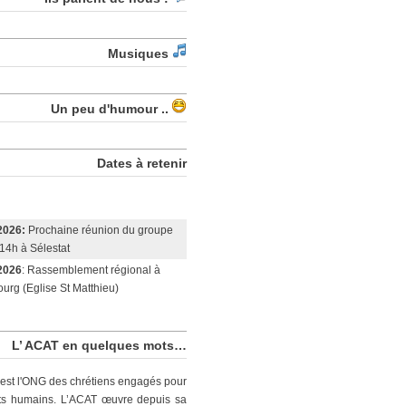
Musiques
Un peu d'humour ..
Dates à retenir
2026:
Prochaine réunion du groupe
14h à Sélestat
2026
: Rassemblement régional à
urg (Eglise St Matthieu)
L’ ACAT en quelques mots…
est l'ONG des chrétiens engagés pour
its humains. L’ACAT œuvre depuis sa