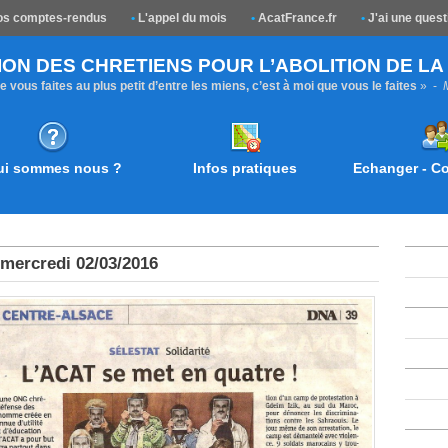
s comptes-rendus
•
L'appel du mois
•
AcatFrance.fr
•
J'ai une quest
ION DES CHRETIENS POUR L’ABOLITION DE L
 vous faites au plus petit d’entre les miens, c’est à moi que vous le faites
» -
ui sommes nous ?
Infos pratiques
Echanger - 
mercredi 02/03/2016