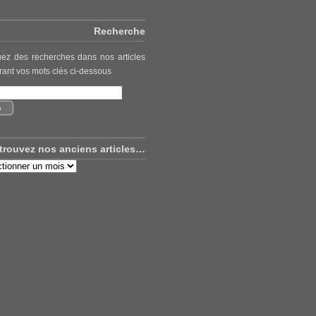
Recherche
uez des recherches dans nos articles
rant vos mots clés ci-dessous
trouvez nos anciens articles…
uvez
ns
es…