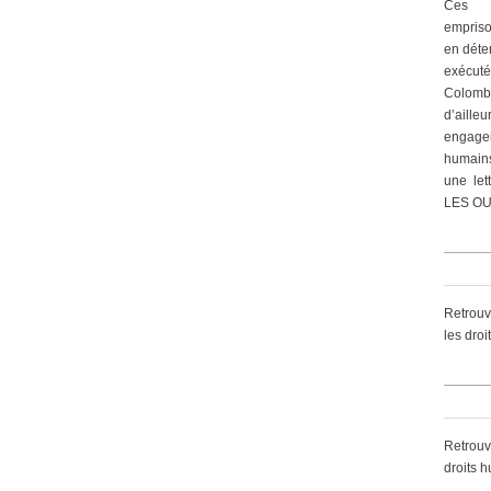
Ces 
empriso
en déte
exécut
Colomb
d’ailleu
engagem
humain
une let
LES OU
Retrouv
les dro
Retrouv
droits 