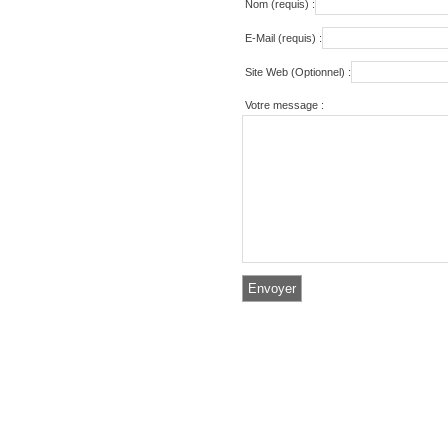
Nom (requis) :
E-Mail (requis) :
Site Web (Optionnel) :
Votre message :