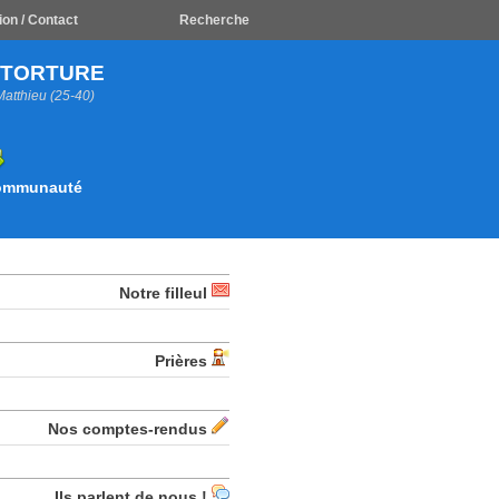
ion / Contact
Recherche
A TORTURE
Matthieu (25-40)
Communauté
Notre filleul
Prières
Nos comptes-rendus
Ils parlent de nous !