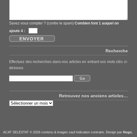
Savez vous compter ? (contre le spam)
Combien font 1 auquel on
ajoute 4 :
Recherche
Effectuez des recherches dans nos articles en entrant vos mots clés ci-
dessous
Retrouvez nos anciens articles…
Retrouvez
nos
anciens
articles…
ACAT SELESTAT © 2026 contenu & images sauf indication contraire. Design par
Hugo
,