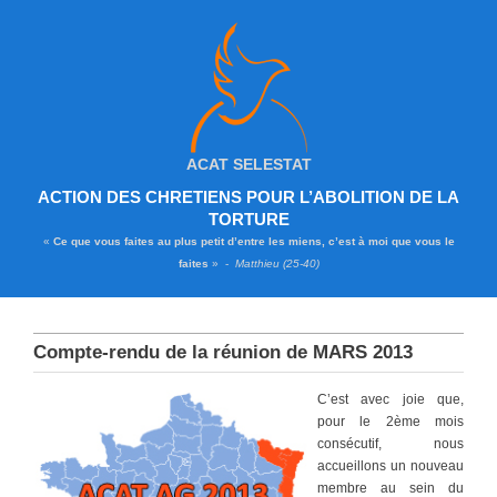
ACAT SELESTAT
ACTION DES CHRETIENS POUR L’ABOLITION DE LA
TORTURE
«
Ce que vous faites au plus petit d’entre les miens, c’est à moi que vous le
faites
» -
Matthieu (25-40)
Compte-rendu de la réunion de MARS 2013
C’est avec joie que,
pour le 2ème mois
consécutif, nous
accueillons un nouveau
membre au sein du