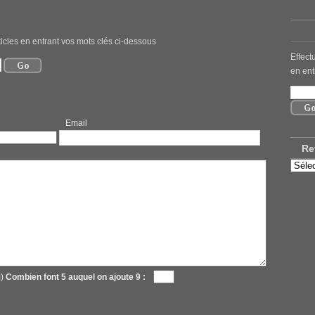
icles en entrant vos mots clés ci-dessous
Effect
en ent
mail
Re
Retro
nos
ancie
articl
m)
Combien font 5 auquel on ajoute 9 :