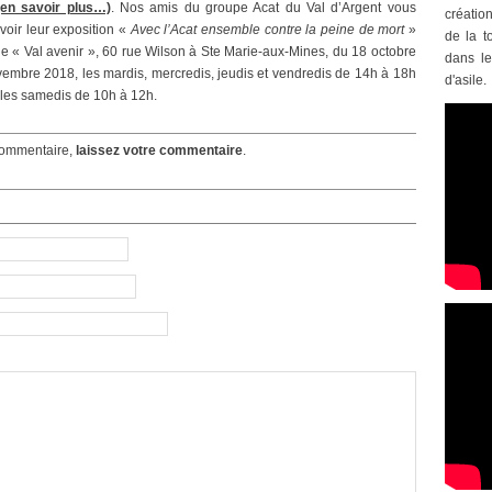
(en savoir plus…)
. Nos amis du groupe Acat du Val d’Argent vous
créatio
 voir leur exposition «
Avec l’Acat ensemble contre la peine de mort
»
de la t
de « Val avenir », 60 rue Wilson à Ste Marie-aux-Mines, du 18 octobre
dans le
embre 2018, les mardis, mercredis, jeudis et vendredis de 14h à 18h
d'asile.
 les samedis de 10h à 12h.
ommentaire,
laissez votre commentaire
.