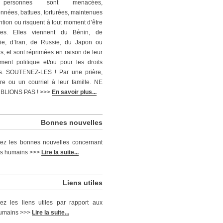
personnes sont menacées,
nnées, battues, torturées, maintenues
ntion ou risquent à tout moment d’être
ées. Elles viennent du Bénin, de
ie, d’Iran, de Russie, du Japon ou
rs, et sont réprimées en raison de leur
ent politique et/ou pour les droits
s. SOUTENEZ-LES ! Par une prière,
tre ou un courriel à leur famille. NE
BLIONS PAS ! >>>
En savoir plus...
Bonnes nouvelles
ez les bonnes nouvelles concernant
its humains >>>
Lire la suite...
Liens utiles
ez les liens utiles par rapport aux
humains >>>
Lire la suite...