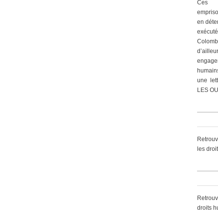
Ces 
empriso
en déte
exécut
Colomb
d’ailleu
engagem
humain
une let
LES OU
Retrouv
les dro
Retrouv
droits 