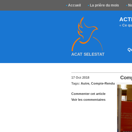
•
Accueil
•
La prière du mois
•
No
ACT
«
Ce que
Q
ACAT SELESTAT
Comp
17 Oct 2018
Tags:
Autre
,
Compte-Rendu
Commenter cet article
Voir les commentaires