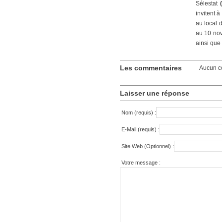
Sélestat
invitent à
au local 
au 10 nov
ainsi que
Les commentaires
Aucun c
Laisser une réponse
Nom (requis) :
E-Mail (requis) :
Site Web (Optionnel) :
Votre message :