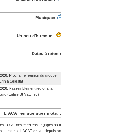
Musiques
Un peu d'humour ..
Dates à retenir
2026:
Prochaine réunion du groupe
14h à Sélestat
2026
: Rassemblement régional à
urg (Eglise St Matthieu)
L’ ACAT en quelques mots…
est l'ONG des chrétiens engagés pour
its humains. L’ACAT œuvre depuis sa