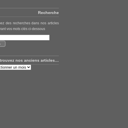
Recherche
uez des recherches dans nos articles
rant vos mots clés ci-dessous
trouvez nos anciens articles…
uvez
ns
es…