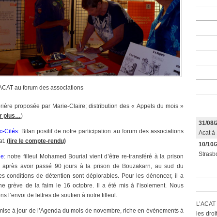
ACAT au forum des associations
prière proposée par Marie-Claire; distribution des « Appels du mois »
r plus…
)
31/08/
c-Cités
: Bilan positif de notre participation au forum des associations
Acat à 
at.
(lire le compte-rendu)
10/10/
Strasbo
ge
: notre filleul Mohamed Bourial vient d’être re-transféré à la prison
t2 après avoir passé 90 jours à la prison de Bouzakarn, au sud du
s conditions de détention sont déplorables. Pour les dénoncer, il a
e grève de la faim le 16 octobre. Il a été mis à l’isolement. Nous
s l’envoi de lettres de soutien à notre filleul.
L’ACAT 
 mise à jour de l’Agenda du mois de novembre, riche en évènements à
les dro