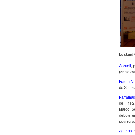
Le stand 
Accueil
, 
(
en savoi
Forum Mi
de Sélest
Parraina
de Tifle
Maroc. Se
débuté un
poursuivon
Agenda
: