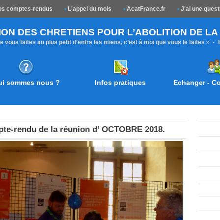
s comptes-rendus
•
L'appel du mois
•
AcatFrance.fr
•
J'ai une quest
ION DES CHRETIENS POUR L’ABOLITION DE L
 vous faites au plus petit d’entre les miens, c’est à moi que vous le faites
» -
ui sommes nous ?
Infos pratiques
Echanger - 
te-rendu de la réunion d’ OCTOBRE 2018.