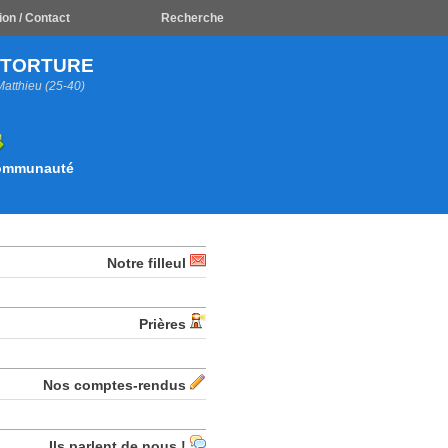
ion / Contact
Recherche
A TORTURE
Matthieu (25-40)
Communauté
Notre filleul
Prières
Nos comptes-rendus
Ils parlent de nous !