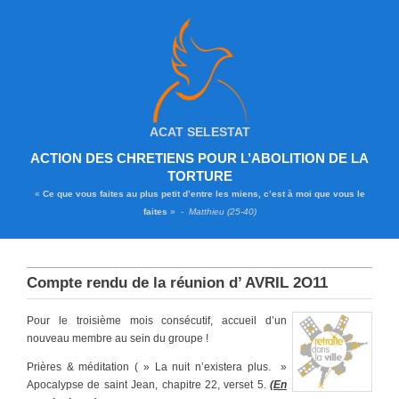
ACAT SELESTAT
ACTION DES CHRETIENS POUR L’ABOLITION DE LA
TORTURE
«
Ce que vous faites au plus petit d’entre les miens, c’est à moi que vous le
faites
» -
Matthieu (25-40)
Compte rendu de la réunion d’ AVRIL 2O11
Pour le troisième mois consécutif, accueil d’un
nouveau membre au sein du groupe !
Prières & méditation ( » La nuit n’existera plus. »
Apocalypse de saint Jean, chapitre 22, verset 5.
(En