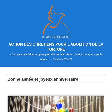
ACAT SELESTAT
ACTION DES CHRETIENS POUR L’ABOLITION DE LA
TORTURE
«
Ce que vous faites au plus petit d’entre les miens, c’est à moi que vous le
faites
» -
Matthieu (25-40)
Bonne année et joyeux anniversaire