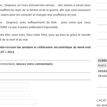
s , Seigneur, en nous donnant des larmes… des larmes à verser pour
ouffrent du rejet, de la famine et de la guerre, afin que nous puissions
s mains pour les consoler et changer leur souffrance en joie.
us , Seigneur, avec suffisamment de folie… pour croire que nous
AIRE ce que d’autres prétendent impossible.
otre être, nous voici, Dieu notre Père, pour qu’avec ta grâce le monde
ré de la mort et du mal.
’intercession lue pendant la célébration oecuménique du week-end
CAT » 2012.
31/08/
ommentaire,
laissez votre commentaire
.
Acat à 
10/10/
Strasbo
L’ACAT 
les dro