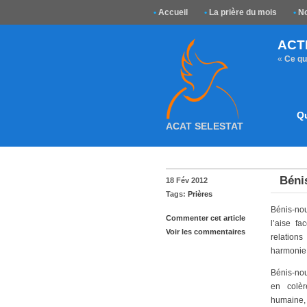
•
Accueil
•
La prière du mois
•
No
ACT
«
Ce que
Q
ACAT SELESTAT
Béni
18 Fév 2012
Tags:
Prières
Bénis-no
Commenter cet article
l’aise f
Voir les commentaires
relation
harmonie
Bénis-nou
en colère
humaine, a