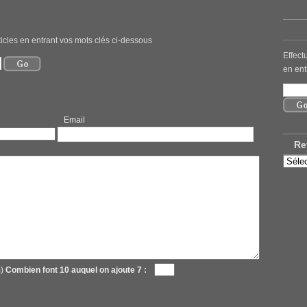
icles en entrant vos mots clés ci-dessous
Effect
en ent
mail
Re
Retro
nos
ancie
articl
m)
Combien font 10 auquel on ajoute 7 :