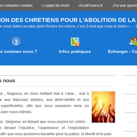
s comptes-rendus
•
L'appel du mois
•
AcatFrance.fr
•
J'ai une quest
ION DES CHRETIENS POUR L’ABOLITION DE L
 vous faites au plus petit d’entre les miens, c’est à moi que vous le faites
» -
ui sommes nous ?
Infos pratiques
Echanger - 
s nous
us , Seigneur, en nous mettant mal à l’aise… mal à
ace aux réponses simples, aux demi-vérités et aux
s superficielles, afin que nous puissions vivre en
 avec nous-mêmes.
s , Seigneur, en faisant que nous soyons en colère…
 devant l’injustice, l’oppression et l’exploitation
fin que nous puissions travailler pour la justice, la liberté et la paix.