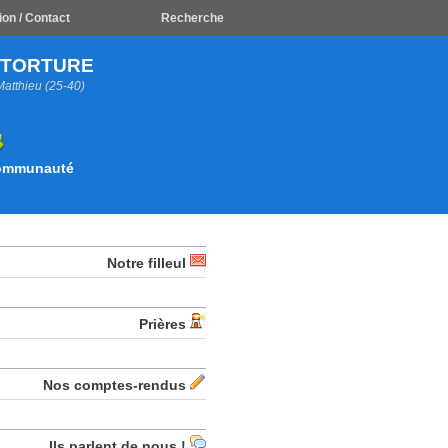
ion / Contact
Recherche
A TORTURE
Matthieu (25-40)
Communauté
Notre filleul
Prières
Nos comptes-rendus
Ils parlent de nous !