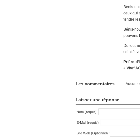
Bénis-nou
ceux qui s
tendre le
Bénis-no
pouvons F
De tout n
soit déliv
Prière d
« Vivr’ A
Les commentaires
Aucun c
Laisser une réponse
Nom (requis) :
E-Mail (requis) :
Site Web (Optionnel) :