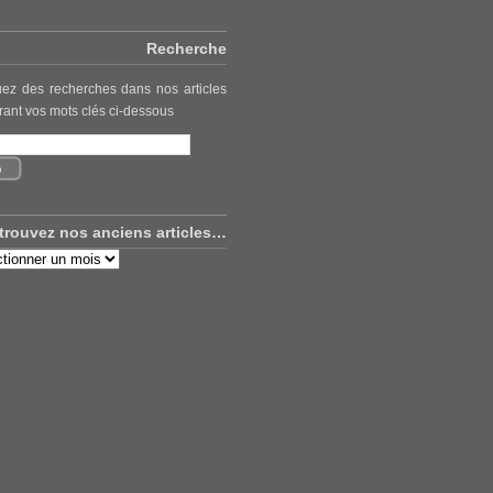
Recherche
uez des recherches dans nos articles
rant vos mots clés ci-dessous
trouvez nos anciens articles…
uvez
ns
es…