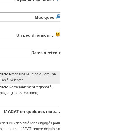
Musiques
Un peu d'humour ..
Dates à retenir
2026:
Prochaine réunion du groupe
14h à Sélestat
2026
: Rassemblement régional à
urg (Eglise St Matthieu)
L’ ACAT en quelques mots…
est l'ONG des chrétiens engagés pour
its humains. L’ACAT œuvre depuis sa