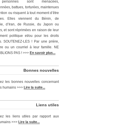
personnes sont menacées,
nnées, battues, torturées, maintenues
ntion ou risquent à tout moment d’être
ées. Elles viennent du Bénin, de
ie, d’Iran, de Russie, du Japon ou
rs, et sont réprimées en raison de leur
ent politique et/ou pour les droits
s. SOUTENEZ-LES ! Par une prière,
tre ou un courriel à leur famille. NE
BLIONS PAS ! >>>
En savoir plus...
Bonnes nouvelles
ez les bonnes nouvelles concernant
its humains >>>
Lire la suite...
Liens utiles
ez les liens utiles par rapport aux
humains >>>
Lire la suite...