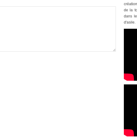
créatio
de la t
dans le
d'asile.