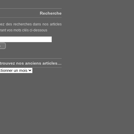
Recherche
uez des recherches dans nos articles
rant vos mots clés ci-dessous
trouvez nos anciens articles…
uvez
ns
es…