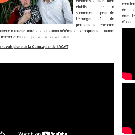
éléments factuels bien
créatio
établis, aider à
de la t
surmonter la peur de
dans le
l’étranger afin de
d'asile.
permettre la rencontre
ouverte mutuelle, faire face au climat délétère de xénophobie… autant
à relever et où nous pouvons et devons agir.
 savoir plus sur la Campagne de l’ACAT