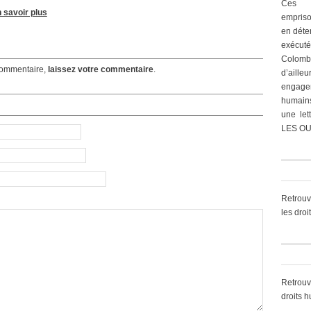
Ces 
 savoir plus
empriso
en déte
exécut
Colomb
ommentaire,
laissez votre commentaire
.
d’ailleu
engagem
humain
une let
LES OU
Retrouv
les dro
Retrouv
droits 