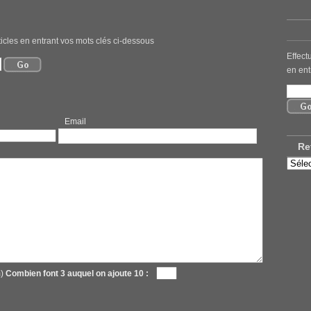
icles en entrant vos mots clés ci-dessous
Effect
en ent
mail
Re
Retro
nos
ancie
articl
m)
Combien font 3 auquel on ajoute 10 :