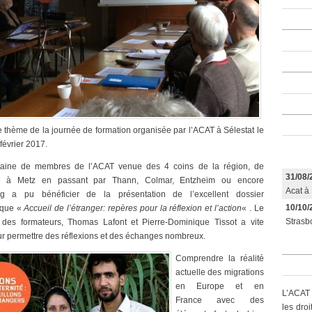
 le thème de la journée de formation organisée par l’ACAT à Sélestat le
février 2017.
taine de membres de l’ACAT venue des 4 coins de la région, de
31/08/
e à Metz en passant par Thann, Colmar, Entzheim ou encore
Acat à 
rg a pu bénéficier de la présentation de l’excellent dossier
10/10/
ique «
Accueil de l’étranger: repères pour la réflexion et l’action
« . Le
Strasbo
 des formateurs, Thomas Lafont et Pierre-Dominique Tissot a vite
r permettre des réflexions et des échanges nombreux.
Comprendre la réalité
actuelle des migrations
en Europe et en
L’ACAT 
France avec des
les dro