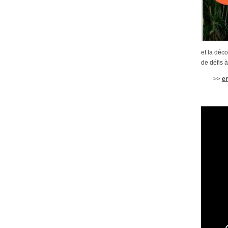
et la déc
de défis 
>>
en