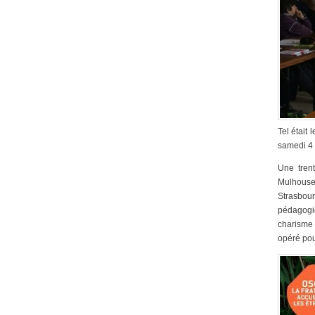
Tel était
samedi 4 
Une tren
Mulhous
Strasbou
pédagog
charisme
opéré pou