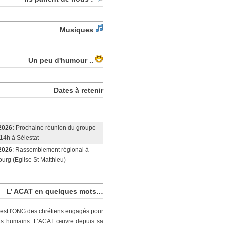
Musiques
Un peu d'humour ..
Dates à retenir
2026:
Prochaine réunion du groupe
14h à Sélestat
2026
: Rassemblement régional à
urg (Eglise St Matthieu)
L’ ACAT en quelques mots…
est l'ONG des chrétiens engagés pour
its humains. L’ACAT œuvre depuis sa