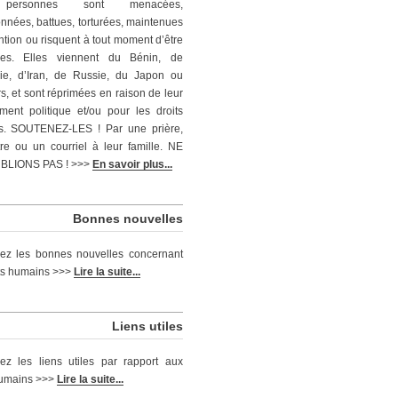
personnes sont menacées,
nnées, battues, torturées, maintenues
ntion ou risquent à tout moment d’être
ées. Elles viennent du Bénin, de
ie, d’Iran, de Russie, du Japon ou
rs, et sont réprimées en raison de leur
ent politique et/ou pour les droits
s. SOUTENEZ-LES ! Par une prière,
tre ou un courriel à leur famille. NE
BLIONS PAS ! >>>
En savoir plus...
Bonnes nouvelles
ez les bonnes nouvelles concernant
its humains >>>
Lire la suite...
Liens utiles
ez les liens utiles par rapport aux
humains >>>
Lire la suite...