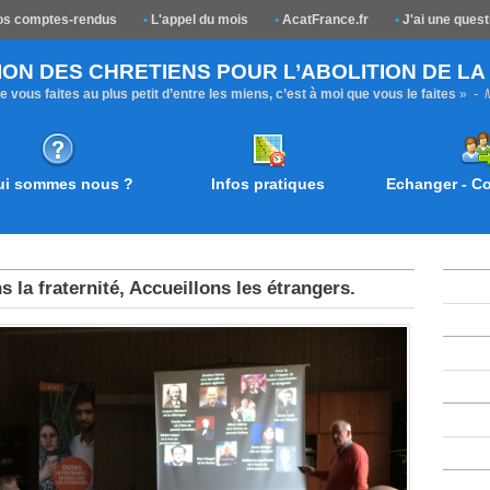
s comptes-rendus
•
L'appel du mois
•
AcatFrance.fr
•
J'ai une quest
ION DES CHRETIENS POUR L’ABOLITION DE L
 vous faites au plus petit d’entre les miens, c’est à moi que vous le faites
» -
ui sommes nous ?
Infos pratiques
Echanger - 
 la fraternité, Accueillons les étrangers.