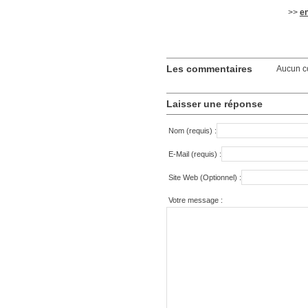
>>
en
Les commentaires
Aucun c
Laisser une réponse
Nom (requis) :
E-Mail (requis) :
Site Web (Optionnel) :
Votre message :