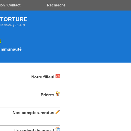
ion / Contact
Recherche
A TORTURE
Matthieu (25-40)
Communauté
Notre filleul
Prières
Nos comptes-rendus
Ils parlent de nous !