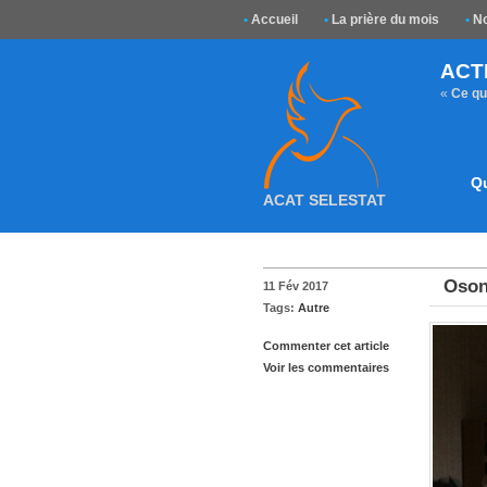
•
Accueil
•
La prière du mois
•
No
ACT
«
Ce que
Q
ACAT SELESTAT
Osons
11 Fév 2017
Tags:
Autre
Commenter cet article
Voir les commentaires