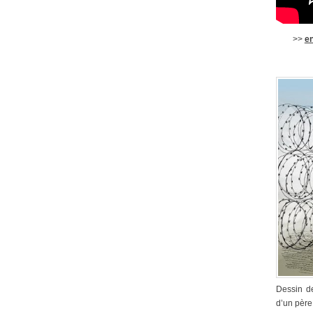
>>
e
Dessin de
d’un père