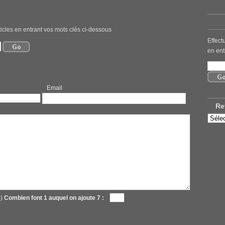
icles en entrant vos mots clés ci-dessous
Effect
en ent
mail
Re
Retro
nos
ancie
articl
m)
Combien font 1 auquel on ajoute 7 :