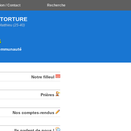
ion / Contact
Recherche
A TORTURE
Matthieu (25-40)
Communauté
Notre filleul
Prières
Nos comptes-rendus
Ils parlent de nous !