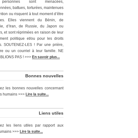
personnes sont menacées,
nnées, battues, torturées, maintenues
ntion ou risquent à tout moment d’être
ées. Elles viennent du Bénin, de
ie, d’Iran, de Russie, du Japon ou
rs, et sont réprimées en raison de leur
ent politique et/ou pour les droits
s. SOUTENEZ-LES ! Par une prière,
tre ou un courriel à leur famille. NE
BLIONS PAS ! >>>
En savoir plus...
Bonnes nouvelles
ez les bonnes nouvelles concernant
its humains >>>
Lire la suite...
Liens utiles
ez les liens utiles par rapport aux
humains >>>
Lire la suite...