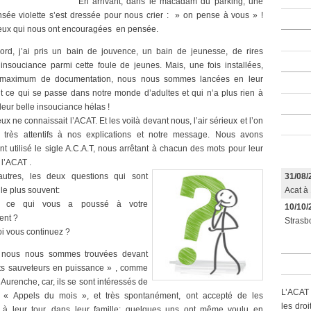
En arrivant, dans le macadam du parking, une
nsée violette s’est dressée pour nous crier : » on pense à vous » !
eux qui nous ont encouragées en pensée.
ord, j’ai pris un bain de jouvence, un bain de jeunesse, de rires
’insouciance parmi cette foule de jeunes. Mais, une fois installées,
maximum de documentation, nous nous sommes lancées en leur
t ce qui se passe dans notre monde d’adultes et qui n’a plus rien à
leur belle insouciance hélas !
x ne connaissait l’ACAT. Et les voilà devant nous, l’air sérieux et l’on
e très attentifs à nos explications et notre message. Nous avons
t utilisé le sigle A.C.A.T, nous arrêtant à chacun des mots pour leur
 l’ACAT .
31/08/
autres, les deux questions qui sont
Acat à 
le plus souvent:
t ce qui vous a poussé à votre
10/10/
nt ?
Strasbo
i vous continuez ?
 nous nous sommes trouvées devant
its sauveteurs en puissance » , comme
 Aurenche, car, ils se sont intéressés de
L’ACAT 
 « Appels du mois », et très spontanément, ont accepté de les
les dro
er à leur tour, dans leur famille; quelques uns ont même voulu en