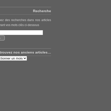
Recherche
uez des recherches dans nos articles
rant vos mots clés ci-dessous
trouvez nos anciens articles…
uvez
ns
es…