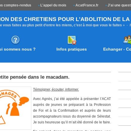
s comptes-rendus
•
L'appel du mois
•
AcatFrance.fr
•
J'ai une quest
ION DES CHRETIENS POUR L’ABOLITION DE L
 vous faites au plus petit d’entre les miens, c’est à moi que vous le faites
» -
ui sommes nous ?
Infos pratiques
Echanger - 
etite pensée dans le macadam.
Témoigner, écouter, informer.
Avec Agnès, j’ai été appelée à présenter l’ACAT
auprès de jeunes se préparant à la Profession
de Foi et à la Confirmation et auprès de leurs
accompagnateurs issus du doyenné de Sélestat.
Je suis heureuse qu’il m’ait été donné de le faire.