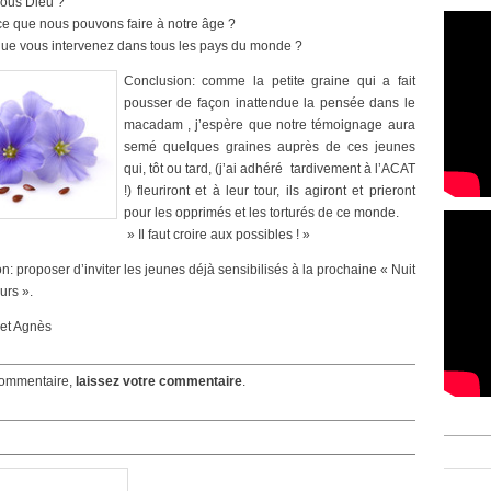
ous Dieu ?
ce que nous pouvons faire à notre âge ?
que vous intervenez dans tous les pays du monde ?
Conclusion: comme la petite graine qui a fait
pousser de façon inattendue la pensée dans le
macadam , j’espère que notre témoignage aura
semé quelques graines auprès de ces jeunes
qui, tôt ou tard, (j’ai adhéré tardivement à l’ACAT
!) fleuriront et à leur tour, ils agiront et prieront
pour les opprimés et les torturés de ce monde.
» Il faut croire aux possibles ! »
n: proposer d’inviter les jeunes déjà sensibilisés à la prochaine « Nuit
urs ».
 et Agnès
ommentaire,
laissez votre commentaire
.