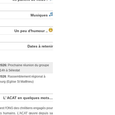
Musiques
Un peu d'humour ..
Dates à retenir
2026:
Prochaine réunion du groupe
14h à Sélestat
2026
: Rassemblement régional à
urg (Eglise St Matthieu)
L’ ACAT en quelques mots…
est l'ONG des chrétiens engagés pour
its humains. L’ACAT œuvre depuis sa