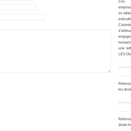
Ces 
empriso
en déte
exécut
Colomb
d’ailleu
engagem
humain
une let
LES OU
Retrouv
les dro
Retrouv
droits 