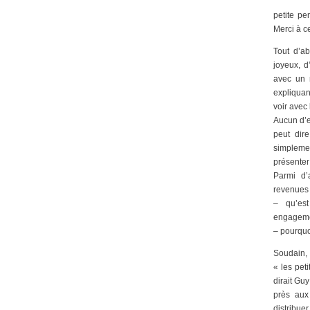
petite pe
Merci à c
Tout d’ab
joyeux, d
avec un 
expliquan
voir avec 
Aucun d’eu
peut dir
simplemen
présenter
Parmi d’
revenues 
– qu’es
engageme
– pourquo
Soudain,
« les pet
dirait Guy
près aux
distribu