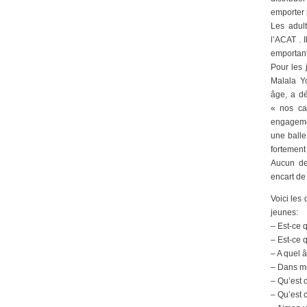
emporter
Les adul
l’ACAT . 
emportant
Pour les 
Malala Yo
âge, a d
« nos ca
engagemen
une balle
fortement 
Aucun de 
encart d
Voici les
jeunes:
– Est-ce q
– Est-ce 
– A quel â
– Dans mo
– Qu’est 
– Qu’est 