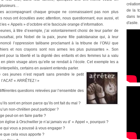
créatio
 plusieurs…
de la t
tes accompagnant chaque groupe ne connaissaient pas non plus
dans le
Ils nous ont écoutées avec attention, nous questionnant, eux aussi, et
d'asile.
 les « Appels » d’octobre et le fascicule orange d’information.
jeunes, à titre d’exemple, j’ai volontairement choisi de leur parler de
usafsai, prix Nobel de la paix, jeune fille pakistanaise qui, à leur
énoncé l’oppression talibane proclamant à la tribune de l’ONU que
hiers et nos crayons sont nos armes les plus puissantes ». Son
t pour la liberté et la dignité des enfants et des femmes lui a valu
 en plein visage alors qu’elle se rendait à l’école. Cet exemple les a
interpellés, certains en avaient entendu parler.
ces jeunes n’est reparti sans prendre le petit
e l’ACAT « ARRÊTEZ ! »
 différentes questions relevées par l’ensemble des
u’ils sont en prison parce qu’ils ont fait du mal ?
qu’un non-chrétien peut participer ?
ge peut-on en faire partie ?
n église à Orschwiller je n’ai jamais vu d’ « Appel », pourquoi ?
ce qui vous a poussé à vous engager ?
ce que cela vous apporte ?