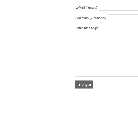
E-Mail (requis) :
Site Web (Optionnel) :
Votre message :