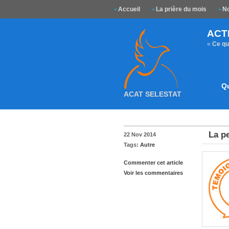
•
Accueil
•
La prière du mois
•
No
ACT
«
Ce que
Q
ACAT SELESTAT
La p
22 Nov 2014
Tags:
Autre
Commenter cet article
Voir les commentaires