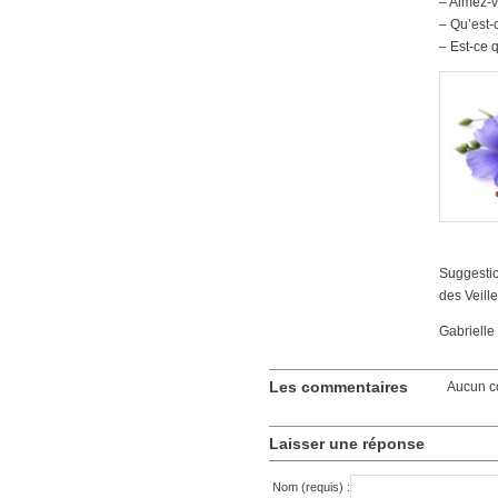
– Aimez-v
– Qu’est-
– Est-ce 
Suggestio
des Veille
Gabrielle
Les commentaires
Aucun c
Laisser une réponse
Nom (requis) :